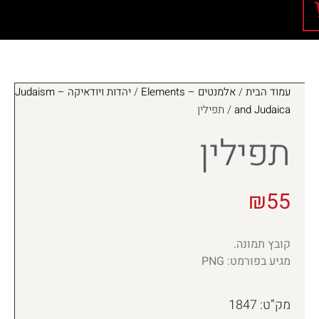
עמוד הבית
/
אלמנטים – Elements
/
יהדות ויודאיקה – Judaism
and Judaica
/ תפילין
תפילין
₪
55
קובץ תמונה.
מגיע בפורמט: PNG
מק”ט: 1847