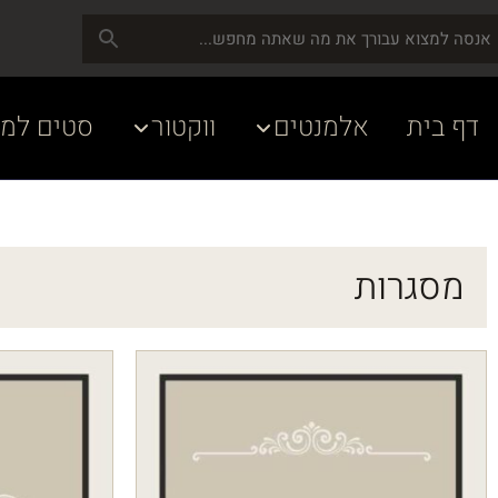
דף בית
אלמנטים
ווקטור
סטים למע
מסגרות