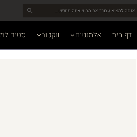
דף בית
אלמנטים
ווקטור
סטים למע