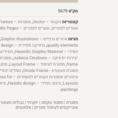
מק"ט
5679
קטגוריות
ווקטור – Vector
,
מסגרות – Frames
שערים לספרים
,
שערים לספרים – Book Title Pages
תגיות
איורים גרפיים – Graphic illustrations
,
quality elements
,
גרפיקה חסידית – Chassidic graphic design
חסידי – Hassidic Graphic Material
,
חסידיש פלוס –
יצירות יודאיקה – Judaica Creations
,
מסגרת – e
frame
,
מסגרת לעימוד – Layout Frame
,
מסגרת ל
מסגרת מעוטרת - Ornate Frame
,
סמלים יהודיים – ymbols
עיטורים ומסגר
Layouts
,
עיצוב חסידי – Hasidic design
,
paintings
מסגרת | מסגור טקסט | יוקרתי | גבולות מעוטרו
אובייקטים לעימוד ספרים | אלמנטים