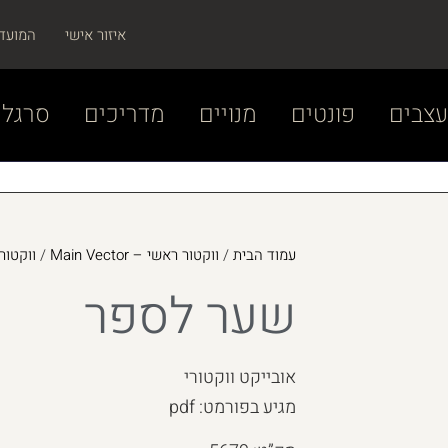
איזור אישי
המועד
צבים
פונטים
מנויים
מדריכים
סרגל 
עמוד הבית
/
ווקטור ראשי – Main Vector
/
ווקטור – r
שער לספר
אובייקט ווקטורי
מגיע בפורמט: pdf