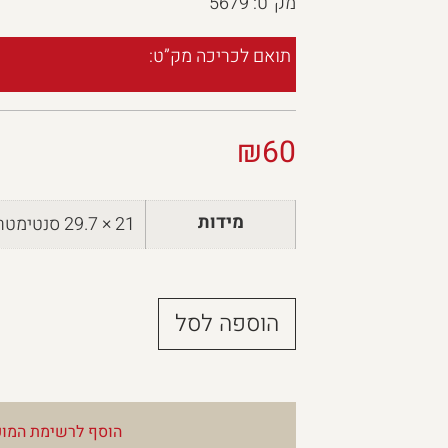
מק”ט: 5679
תואם לכריכה מק”ט:
₪
60
מידות
21 × 29.7 סנטימטרים
הוספה לסל
הוסף לרשימת המוע