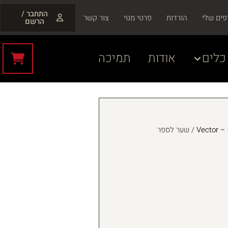
התחבר /
פים שלי
הורדות
פרטי מנוי
צור קשר
הרשם
כלים
אודות
תמיכה
Vecto
/ שער לספר