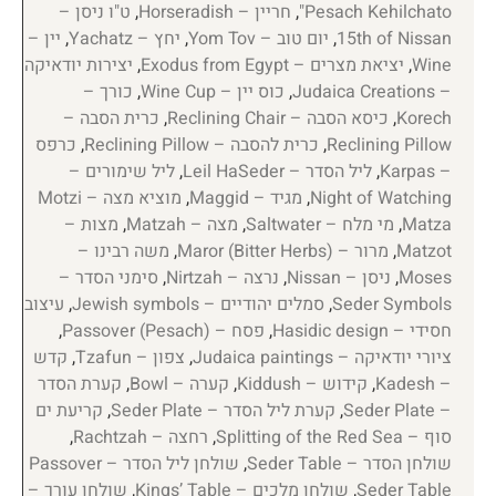
Pesach Kehilchato"
,
חריין – Horseradish
,
ט"ו ניסן –
15th of Nissan
,
יום טוב – Yom Tov
,
יחץ – Yachatz
,
יין –
Wine
,
יציאת מצרים – Exodus from Egypt
,
יצירות יודאיקה
– Judaica Creations
,
כוס יין – Wine Cup
,
כורך –
Korech
,
כיסא הסבה – Reclining Chair
,
כרית הסבה –
Reclining Pillow
,
כרית להסבה – Reclining Pillow
,
כרפס
– Karpas
,
ליל הסדר – Leil HaSeder
,
ליל שימורים –
Night of Watching
,
מגיד – Maggid
,
מוציא מצה – Motzi
Matza
,
מי מלח – Saltwater
,
מצה – Matzah
,
מצות –
Matzot
,
מרור – Maror (Bitter Herbs)
,
משה רבינו –
Moses
,
ניסן – Nissan
,
נרצה – Nirtzah
,
סימני הסדר –
Seder Symbols
,
סמלים יהודיים – Jewish symbols
,
עיצוב
חסידי – Hasidic design
,
פסח – Passover (Pesach)
,
ציורי יודאיקה – Judaica paintings
,
צפון – Tzafun
,
קדש
– Kadesh
,
קידוש – Kiddush
,
קערה – Bowl
,
קערת הסדר
– Seder Plate
,
קערת ליל הסדר – Seder Plate
,
קריעת ים
סוף – Splitting of the Red Sea
,
רחצה – Rachtzah
,
שולחן הסדר – Seder Table
,
שולחן ליל הסדר – Passover
Seder Table
,
שולחן מלכים – Kings’ Table
,
שולחן עורך –