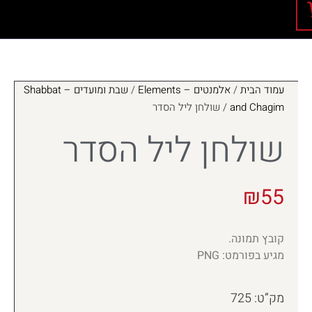
עמוד הבית
/
אלמנטים – Elements
/
שבת ומועדים – Shabbat
and Chagim
/ שולחן ליל הסדר
שולחן ליל הסדר
₪
55
קובץ תמונה.
מגיע בפורמט: PNG
מק”ט: 725