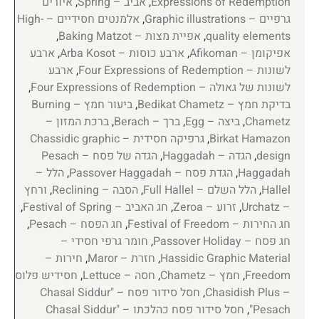
Expressions of Redemption
,
אביב – Spring
,
איורים
גרפיים – Graphic illustrations
,
אלמנטים חסידיים – High-
quality elements
,
אפיית מצות – Baking Matzot
,
אפיקומן – Afikoman
,
ארבע כוסות – Arba Kosot
,
ארבע
לשונות – Four Expressions of Redemption
,
ארבע
לשונות של גאולה – Four Expressions of Redemption
,
בדיקת חמץ – Bedikat Chametz
,
ביעור חמץ – Burning
Chametz
,
ביצה – Egg
,
ברך – Berach
,
ברכת המזון –
Birkat Hamazon
,
גרפיקה חסידית – Chassidic graphic
design
,
הגדה – Haggadah
,
הגדה של פסח – Pesach
Haggadah
,
הגדת פסח – Passover Haggadah
,
הלל –
Hallel
,
הלל השלם – Full Hallel
,
הסבה – Reclining
,
ורחץ
– Urchatz
,
זרוע – Zeroa
,
חג האביב – Festival of Spring
,
חג החירות – Festival of Freedom
,
חג הפסח – Pesach
,
חג פסח – Passover Holiday
,
חומר גרפי חסידי –
Hassidic Graphic Material
,
חזרת – Maror
,
חירות –
Freedom
,
חמץ – Chametz
,
חסה – Lettuce
,
חסידיש פלוס
– Chasidish Plus
,
חסל סידור פסח – "Chasal Siddur
Pesach"
,
חסל סידור פסח כהלכתו – "Chasal Siddur