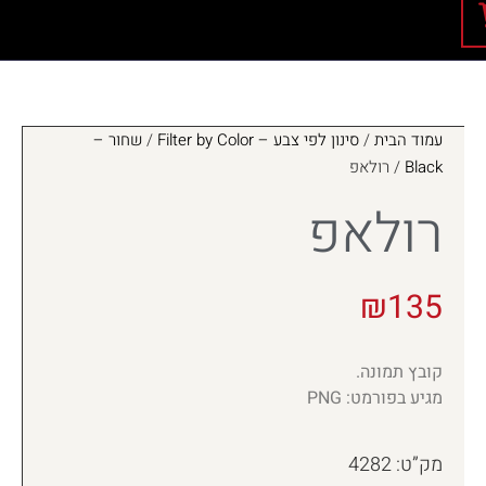
עמוד הבית
/
סינון לפי צבע – Filter by Color
/
שחור –
Black
/ רולאפ
רולאפ
₪
135
קובץ תמונה.
מגיע בפורמט: PNG
מק”ט: 4282