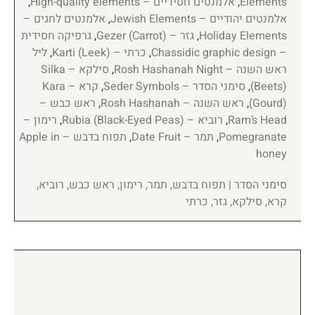
Elements
,
אלמנטים חסידיים – High-quality elements
,
אלמנטים יהודיים – Jewish Elements
,
אלמנטים לחגים –
Holiday Elements
,
גזר – Gezer (Carrot)
,
גרפיקה חסידית
– Chassidic graphic design
,
כרתי – Karti (Leek)
,
ליל
ראש השנה – Rosh Hashanah Night
,
סילקא – Silka
(Beets)
,
סימני הסדר – Seder Symbols
,
קרא – Kara
(Gourd)
,
ראש השנה – Rosh Hashanah
,
ראש כבש –
Ram’s Head
,
רוביא – Rubia (Black-Eyed Peas)
,
רימון –
Pomegranate
,
תמר – Date Fruit
,
תפוח בדבש – Apple in
honey
סימני הסדר | תפוח בדבש, תמר, רימון, ראש כבש, רוביא,
קרא, סילקא, גזר, כרתי