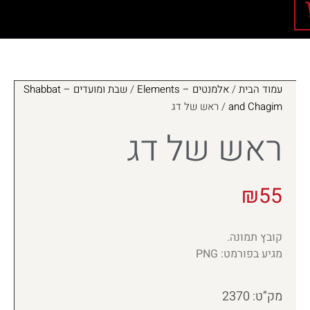
עמוד הבית
/
אלמנטים – Elements
/
שבת ומועדים – Shabbat
and Chagim
/ ראש של דג
ראש של דג
₪
55
קובץ תמונה.
מגיע בפורמט: PNG
מק”ט: 2370