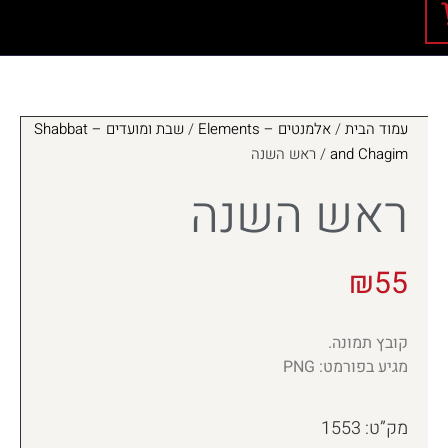
עמוד הבית
/
אלמנטים – Elements
/
שבת ומועדים – Shabbat
and Chagim
/ ראש השנה
ראש השנה
₪
55
קובץ תמונה.
מגיע בפורמט: PNG
מק”ט: 1553