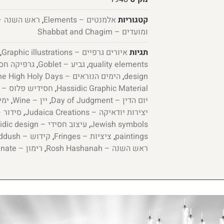
קטגוריות
אלמנטים – Elements
,
ראש השנה – sh Hashanah
ומועדים – Shabbat and Chagim
תגיות
איורים גרפיים – Graphic illustrations
,
quality elements
,
גביע – Goblet
,
design
,
הימים הנוראים – The High Holy Days
Hassidic Graphic Material
,
חסידיש פלוס – Chasidish Plus
יום הדין – Day of Judgment
,
יין – Wine
,
ימים 
יצירות יודאיקה – Judaica Creations
,
סידור – ddur
Jewish symbols
,
עיצוב חסידי – Hasidic design
paintings
,
ציציות – Fringes
,
קידוש – Kiddush
ראש השנה – Rosh Hashanah
,
רימון – Pomegranate