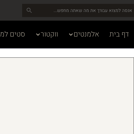
דף בית
אלמנטים
ווקטור
סטים למע