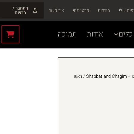
התחבר /
פים שלי
הורדות
פרטי מנוי
צור קשר
הרשם
כלים
אודות
תמיכה
Shabbat
/ ראש