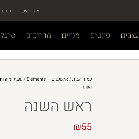
איזור אישי
המועד
צבים
פונטים
מנויים
מדריכים
סרגל 
עמוד הבית
/
אלמנטים – Elements
/
שבת ומועדים –  and Chagim
השנה
ראש השנה
₪
55