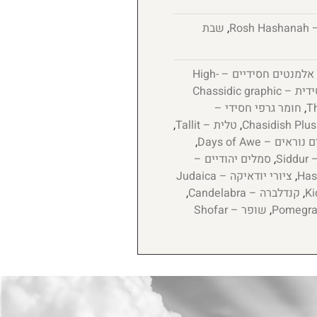
Ro
,
שבת
אלמנטים חסידיים – High-
גרפיקה חסידית – Chassidic graphic
,
חומר גרפי חסידי –
,
טלית – Tallit
,
נוראים – Days of Awe
,
Si
,
סמלים יהודיים –
,
ציורי יודאיקה – Judaica
,
קנדלברה – Candelabra
,
,
שופר – Shofar