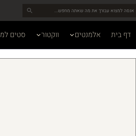
דף בית
אלמנטים
ווקטור
סטים למע