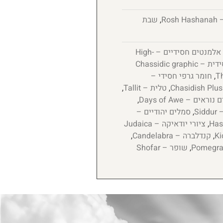
Ro
,
שבת
אלמנטים חסידיים – High-
גרפיקה חסידית – Chassidic graphic
,
חומר גרפי חסידי –
,
טלית – Tallit
,
נוראים – Days of Awe
,
Si
,
סמלים יהודיים –
,
ציורי יודאיקה – Judaica
,
קנדלברה – Candelabra
,
,
שופר – Shofar