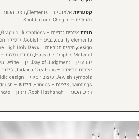
קטגוריות
אלמנטים – Elements
,
ראש השנה – sh Hashanah
ומועדים – Shabbat and Chagim
תגיות
איורים גרפיים – Graphic illustrations
,
quality elements
,
גביע – Goblet
,
design
,
הימים הנוראים – The High Holy Days
Hassidic Graphic Material
,
חסידיש פלוס – Chasidish Plus
יום הדין – Day of Judgment
,
יין – Wine
,
ימים 
יצירות יודאיקה – Judaica Creations
,
סידור – ddur
Jewish symbols
,
עיצוב חסידי – Hasidic design
paintings
,
ציציות – Fringes
,
קידוש – Kiddush
ראש השנה – Rosh Hashanah
,
רימון – Pomegranate