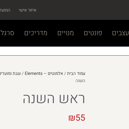
איזור אישי
המועד
צבים
פונטים
מנויים
מדריכים
סרגל 
עמוד הבית
/
אלמנטים – Elements
/
שבת ומועדים –  and Chagim
השנה
ראש השנה
₪
55