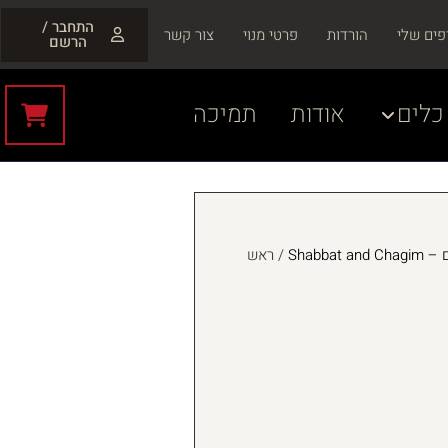
התחבר /
פים שלי
הורדות
פרטי מנוי
צור קשר
הרשם
כלים
אודות
תמיכה
Shabbat
/ ראש