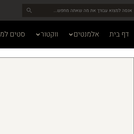
דף בית
אלמנטים
ווקטור
סטים למע