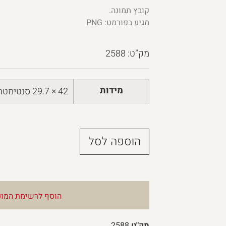
קובץ תמונה.
מגיע בפורמט: PNG
מק”ט: 2588
מידות
42 × 29.7 סנטימטרים
הוספה לסל
הוסף לרשימת המוע
מק"ט
2588