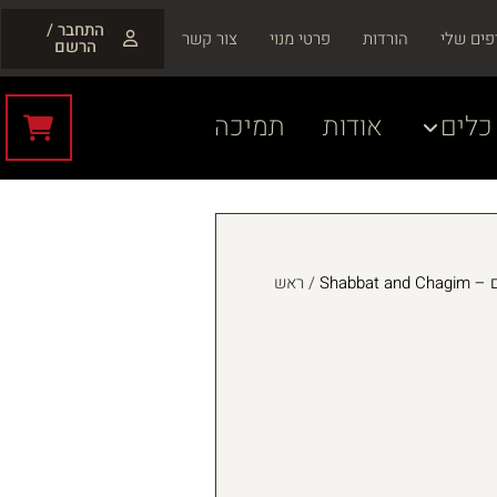
התחבר /
פים שלי
הורדות
פרטי מנוי
צור קשר
הרשם
כלים
אודות
תמיכה
Shabbat
/ ראש