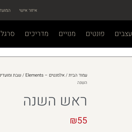
איזור אישי
המועד
צבים
פונטים
מנויים
מדריכים
סרגל 
עמוד הבית
/
אלמנטים – Elements
/
שבת ומועדים –  and Chagim
השנה
ראש השנה
₪
55