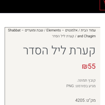
עמוד הבית
/
אלמנטים – Elements
/
שבת ומועדים – Shabbat
and Chagim
/ קערת ליל הסדר
קערת ליל הסדר
₪
55
קובץ תמונה.
מגיע בפורמט: PNG
מק”ט: 4205