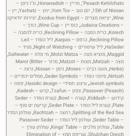
Pesach Kehilchato"
,
חריין – Horseradish
,
ט"ו ניסן –
15th of Nissan
,
יום טוב – Yom Tov
,
יחץ – Yachatz
,
יין –
Wine
,
יציאת מצרים – Exodus from Egypt
,
יצירות יודאיקה
– Judaica Creations
,
כוס יין – Wine Cup
,
כורך –
Korech
,
כרית הסבה – Reclining Pillow
,
כרית להסבה –
Reclining Pillow
,
כרפס – Karpas
,
ליל הסדר – Leil
HaSeder
,
ליל שימורים – Night of Watching
,
מגיד –
Maggid
,
מוציא מצה – Motzi Matza
,
מי מלח – Saltwater
,
מצה – Matzah
,
מצות – Matzot
,
מרור – Maror (Bitter
Herbs)
,
משה רבינו – Moses
,
ניסן – Nissan
,
נרצה –
Nirtzah
,
סימני הסדר – Seder Symbols
,
סמלים יהודיים –
Jewish symbols
,
עיצוב חסידי – Hasidic design
,
פסח –
Passover (Pesach)
,
צפון – Tzafun
,
קדש – Kadesh
,
קידוש – Kiddush
,
קערה – Bowl
,
קערת הסדר – Seder
Plate
,
קערת ליל הסדר – Seder Plate
,
קריעת ים סוף –
Splitting of the Red Sea
,
רחצה – Rachtzah
,
שולחן הסדר
– Seder Table
,
שולחן ליל הסדר – Passover Seder
Table
,
שולחן מלכים – Kings’ Table
,
שולחן עורך –
Shulchan Oreich
,
שריפת חמץ – Elimination of