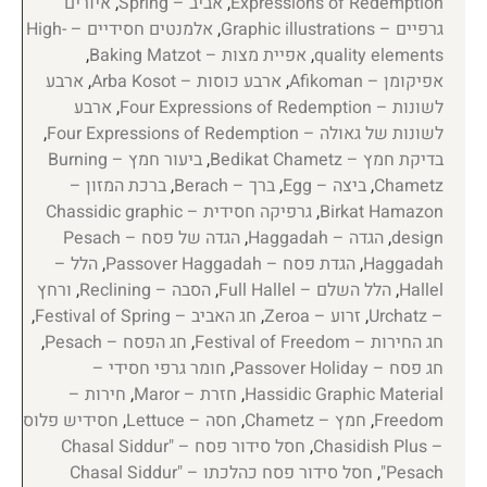
Expressions of Redemption
,
אביב – Spring
,
איורים
גרפיים – Graphic illustrations
,
אלמנטים חסידיים – High-
quality elements
,
אפיית מצות – Baking Matzot
,
אפיקומן – Afikoman
,
ארבע כוסות – Arba Kosot
,
ארבע
לשונות – Four Expressions of Redemption
,
ארבע
לשונות של גאולה – Four Expressions of Redemption
,
בדיקת חמץ – Bedikat Chametz
,
ביעור חמץ – Burning
Chametz
,
ביצה – Egg
,
ברך – Berach
,
ברכת המזון –
Birkat Hamazon
,
גרפיקה חסידית – Chassidic graphic
design
,
הגדה – Haggadah
,
הגדה של פסח – Pesach
Haggadah
,
הגדת פסח – Passover Haggadah
,
הלל –
Hallel
,
הלל השלם – Full Hallel
,
הסבה – Reclining
,
ורחץ
– Urchatz
,
זרוע – Zeroa
,
חג האביב – Festival of Spring
,
חג החירות – Festival of Freedom
,
חג הפסח – Pesach
,
חג פסח – Passover Holiday
,
חומר גרפי חסידי –
Hassidic Graphic Material
,
חזרת – Maror
,
חירות –
Freedom
,
חמץ – Chametz
,
חסה – Lettuce
,
חסידיש פלוס
– Chasidish Plus
,
חסל סידור פסח – "Chasal Siddur
Pesach"
,
חסל סידור פסח כהלכתו – "Chasal Siddur