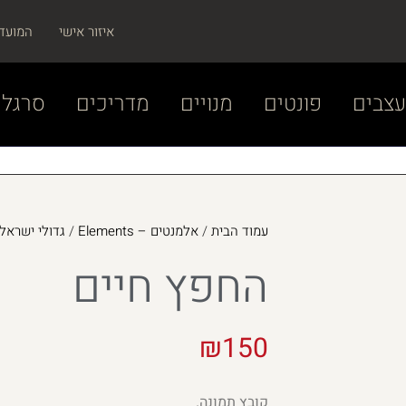
איזור אישי
המועד
צבים
פונטים
מנויים
מדריכים
סרגל 
עמוד הבית
/
אלמנטים – Elements
/
גדולי ישראל – ei Yisrael
החפץ חיים
₪
150
קובץ תמונה.