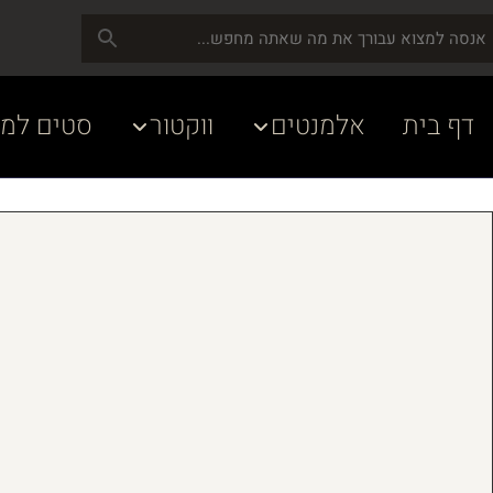
דף בית
אלמנטים
ווקטור
סטים למע