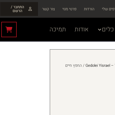
התחבר /
פים שלי
הורדות
פרטי מנוי
צור קשר
הרשם
כלים
אודות
תמיכה
Gedol
/ החפץ חיים