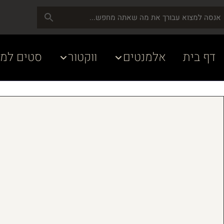
דף בית
אלמנטים
ווקטור
סטים למע