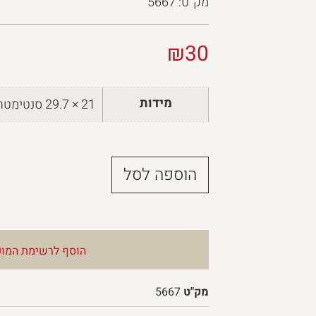
מק”ט: 5667
₪
30
מידות
21 × 29.7 סנטימטרים
הוספה לסל
הוסף לרשימת המוע
מק"ט
5667