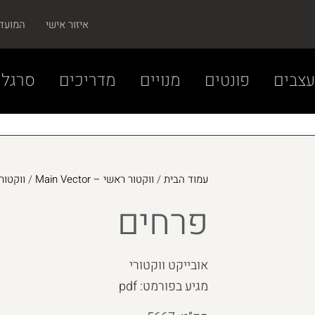
איזור אישי
המועד
צבים
פונטים
מנויים
מדריכים
סרגל 
עמוד הבית
/
ווקטור ראשי – Main Vector
/
ווקטור – r
פרחים
אובייקט ווקטורי
מגיע בפורמט: pdf