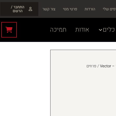
התחבר /
פים שלי
הורדות
פרטי מנוי
צור קשר
הרשם
כלים
אודות
תמיכה
Vecto
/ פרחים