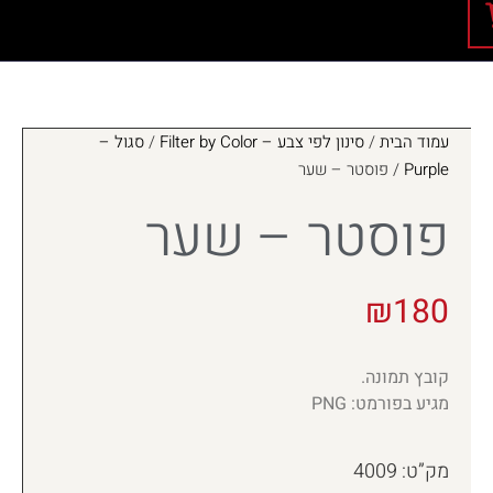
עמוד הבית
/
סינון לפי צבע – Filter by Color
/
סגול –
Purple
/ פוסטר – שער
פוסטר – שער
₪
180
קובץ תמונה.
מגיע בפורמט: PNG
מק”ט: 4009