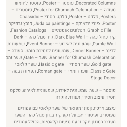
Decorated Columns
,
פוסטר – Poster
,
פוסטר לחומש
סעודה – Poster for Chumash Celebration
,
פוסטרים –
Posters
,
פלקט – Poster
,
פלקט חסידי – Chassidic
Poster
,
ציורי יודאיקה – Judaica paintings
,
קובץ גרפיקה
– Graphic File
,
קטלוגים אופנתיים – Fashion Catalogs
,
קיר כחול כהה – Dark Blue Wall
,
קיר סגול כהה – Dark
Purple Wall
,
שמשונית לאירוע – Event Banner
,
שמשונית
לדינר – Dinner Banner
,
שמשונית למסיבת חומש סעודה –
Banner for Chumash Celebration
,
שער – Gate
,
שער זהב
– Gold gate
,
שער חסידי – Hasidic gate
,
שער קלאסי –
Classic Gate
,
שער רומאי – Roman gate
,
תפאורת במה –
Stage Decor
פוסטר – שער, שמשונית לאירוע, שמשונית לאירוע, פלקט
חסיד, עיצוב חסידי, תעודת הוקרה
עיצוב ארכיטקטוני מפואר של שער קלאסי עם עמודים
מעוטרים ועיטורי זהב על רקע קיר בגוון סגול כהה. השער
מעוצב בסגנון יוקרתי עם נגיעות קלאסיות, הכולל עמודים