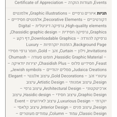
Events
,
תעודות הוקרה – Certificate of Appreciation
תגיות
איורים גרפיים – Graphic illustrations
,
אלמנטים
דקורטיביים – Decorative Elements
,
אלמנטים חסידיים –
High-quality elements
,
גרפיקה דיגיטלית – Digital
Graphics
,
גרפיקה חסידית – Chassidic graphic design
,
גרפיקה להורדה – Downloadable Graphics
,
דף רקע –
Background Page
,
הזמנות יוקרתיות – Luxury
Invitations
,
וילון – Curtain
,
זהב – Gold
,
חומר גרפי חסידי
– Hassidic Graphic Material
,
חומש סעודה – Chumash
Feast
,
חסידיש פלוס – Chasidish Plus
,
יצירות יודאיקה –
Judaica Creations
,
סמלים יהודיים – Jewish symbols
,
עיטורי זהב – Gold Decorations
,
עיצוב אלגנטי – Elegant
Design
,
עיצוב אמנותי – Artistic Design
,
עיצוב
ארכיטקטוני – Architectural Design
,
עיצוב גרפי –
Graphic Design
,
עיצוב חסידי – Hasidic design
,
עיצוב
יוקרתי – Luxurious Design
,
עיצוב לאירועים – Event
Design
,
עיצוב פנים – Interior Design
,
עיצוב קלאסי –
Classic Design
,
עמוד – Column
,
עמודים מעוטרים –