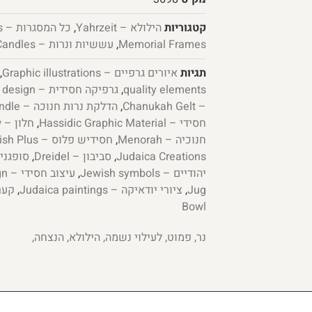
קטגוריות
הילולא – Yahrzeit
,
כל המסגרות – All Frames
Memorial Frames
,
עששיות ונרות – Lanterns and Candles
תגיות
איורים גרפיים – Graphic illustrations
,
quality elements
,
גרפיקה חסידית – Chassidic graphic design
– Chanukah Gelt
,
הדלקת נרות חנוכה – Lighting a candle
חסידי – Hassidic Graphic Material
,
חלון – Window
חנוכיה – Menorah
,
חסידיש פלוס – Chasidish Plus
Judaica Creations
,
סביבון – Dreidel
,
סופגניות – t
יהודיים – Jewish symbols
,
עיצוב חסידי – Hasidic design
Jug
,
ציורי יודאיקה – Judaica paintings
,
Bowl
נר, פמוט, לעילוי נשמה, הילולא, הנצחה,