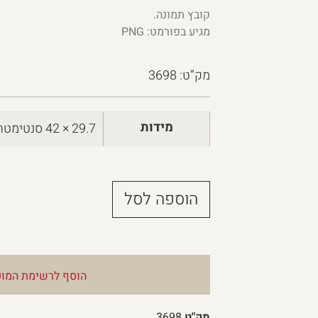
קובץ תמונה.
מגיע בפורמט: PNG
מק”ט: 3698
מידות
29.7 × 42 סנטימטרים
הוספה לסל
הוסף לרשימת המוע
מק"ט
3698