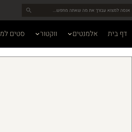
דף בית
אלמנטים
ווקטור
סטים למע