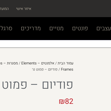
איזור אישי
המועד
צבים
פונטים
מנויים
מדריכים
סרגל 
עמוד הבית
/
אלמנטים – Elements
/
מסגרות – Frames
Frames
/ פודיום – פמוט נר
פודיום – פמוט 
₪
82