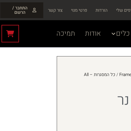
התחבר /
פים שלי
הורדות
פרטי מנוי
צור קשר
הרשם
כלים
אודות
תמיכה
/
כל המסגרות – All
נר