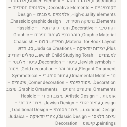
illustrations
,
אלמנט מוזהב – Golden Element
,
אלמנטים
דקורטיביים – Decorative Elements
,
אלמנטים חסידיים –
High-quality elements
,
אלמנטים עיצובים – Design
Elements
,
גרפיקה חסידית – Chassidic graphic design
,
דקורטיבי – Decorative
,
חומר גרפי חסידי – Hassidic
Graphic Material
,
חומר גרפי לעימוד ספרים – Graphic
Material for Book Layout
,
חסידיש פלוס – Chasidish
Plus
,
יצירות יודאיקה – Judaica Creations
,
סט חדש
למעמדים – Jewish Child Studying Torah
,
סמלים יהודיים
– Jewish symbols
,
עיטור – Decoration
,
עיטור אלגנטי –
Elegant Ornament
,
עיטור זהב – Gold decoration
,
עיטור
נוי – Ornamental Motif
,
עיטור סימטרי – Symmetrical
Decoration
,
עיטור פינתי – Corner decoration
,
עיטורים –
Ornaments
,
עיטורים גרפיים – Graphic Ornaments
,
עיצוב
אומנותי. – Artistic Design
,
עיצוב חסידי – Hasidic
design
,
עיצוב יהודי – Jewish Design
,
עיצוב יוקרתי –
Luxurious Design
,
עיצוב מסורתי – Traditional Design
,
עיצוב קלאסי – Classic Design
,
ציורי יודאיקה – Judaica
paintings
,
קישוט – Decoration