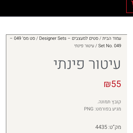
עמוד הבית
/
סטים למעצבים – Designer Sets
/
סט מס' 049 –
Set No. 049
/ עיטור פינתי
עיטור פינתי
₪
55
קובץ תמונה.
מגיע בפורמט: PNG
מק”ט: 4435