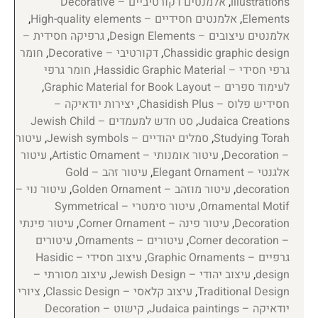
illustrations
,
אלמנטים דקורטיביים – Decorative
Elements
,
אלמנטים חסידיים – High-quality elements
,
אלמנטים עיצובים – Design Elements
,
גרפיקה חסידית –
Chassidic graphic design
,
דקורטיבי – Decorative
,
חומר
גרפי חסידי – Hassidic Graphic Material
,
חומר גרפי
לעימוד ספרים – Graphic Material for Book Layout
,
חסידיש פלוס – Chasidish Plus
,
יצירות יודאיקה –
Judaica Creations
,
סט חדש למעמדים – Jewish Child
Studying Torah
,
סמלים יהודיים – Jewish symbols
,
עיטור
– Decoration
,
עיטור אומנותי – Artistic Ornament
,
עיטור
אלגנטי – Elegant Ornament
,
עיטור זהב – Gold
decoration
,
עיטור מוזהב – Golden Ornament
,
עיטור נוי –
Ornamental Motif
,
עיטור סימטרי – Symmetrical
Decoration
,
עיטור פינה – Corner Ornament
,
עיטור פינתי
– Corner decoration
,
עיטורים – Ornaments
,
עיטורים
גרפיים – Graphic Ornaments
,
עיצוב חסידי – Hasidic
design
,
עיצוב יהודי – Jewish Design
,
עיצוב מסורתי –
Traditional Design
,
עיצוב קלאסי – Classic Design
,
ציורי
יודאיקה – Judaica paintings
,
קישוט – Decoration