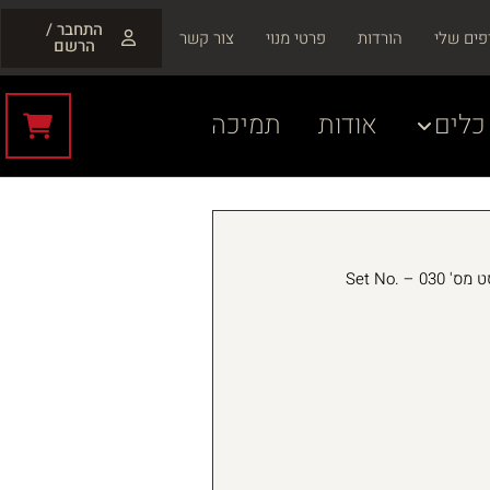
התחבר /
פים שלי
הורדות
פרטי מנוי
צור קשר
הרשם
כלים
אודות
תמיכה
סט מס' 030 – Set No.