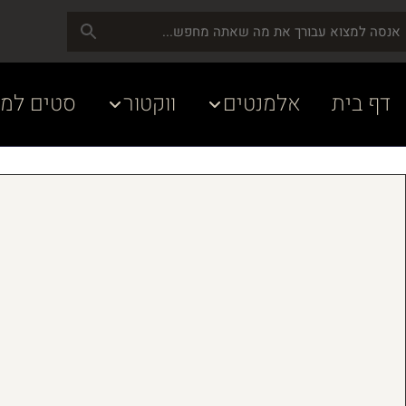
דף בית
אלמנטים
ווקטור
סטים למע