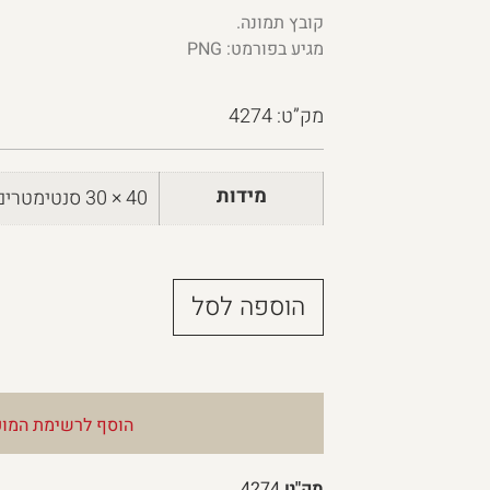
קובץ תמונה.
מגיע בפורמט: PNG
מק”ט: 4274
מידות
40 × 30 סנטימטרים
הוספה לסל
הוסף לרשימת המוע
מק"ט
4274