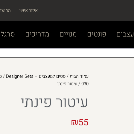
איזור אישי
המועד
צבים
פונטים
מנויים
מדריכים
סרגל 
עמוד הבית
/
סטים למעצבים – Designer Sets
/
030
/ עיטור פינתי
עיטור פינתי
₪
55