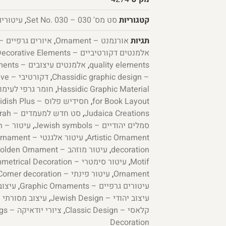
קטגוריות
סט מס' 030 – Set No. 030
,
עיטורים – nts
תגיות
אורנמנט – Ornament
,
איורים גרפיים – aphic illustrations
אלמנטים דקורטיביים – Decorative Elements
quality elements
,
אלמנטים עיצובים – Design Elements
– Chassidic graphic design
,
דקורטיבי – Decorative
,
Hassidic Graphic Material
for Book Layout
,
חסידיש פלוס – Chasidish Plus
Judaica Creations
,
סט חדש למעמדים – Jewish Child Studying Torah
סמלים יהודיים – Jewish symbols
,
עיטור – Decoration
Artistic Ornament
,
עיטור אלגנטי – Elegant Ornament
decoration
,
עיטור מוזהב – Golden Ornament
Motif
,
עיטור סימטרי – Symmetrical Decoration
Ornament
,
עיטור פינתי – Corner decoration
עיטורים גרפיים – Graphic Ornaments
,
עיצוב חסיד
עיצוב יהודי – Jewish Design
,
עיצוב מסורתי – itional Design
קלאסי – Classic Design
,
ציורי יודאיקה – Judaica paintings
Decoration