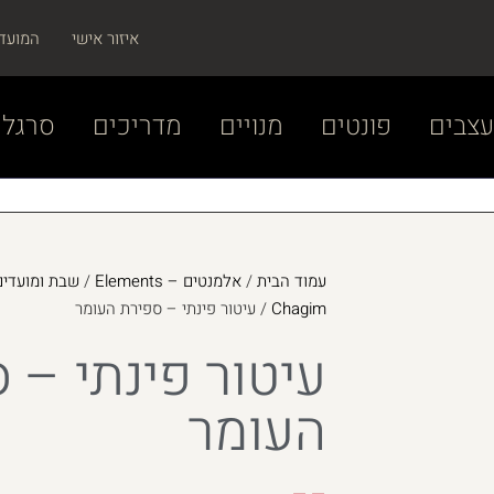
איזור אישי
המועד
צבים
פונטים
מנויים
מדריכים
סרגל 
עמוד הבית
/
אלמנטים – Elements
/
Chagim
/ עיטור פינתי – ספירת העומר
עיטור פינתי – 
העומר