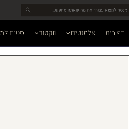
דף בית
אלמנטים
ווקטור
סטים למע