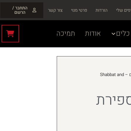
התחבר /
פים שלי
הורדות
פרטי מנוי
צור קשר
הרשם
כלים
אודות
תמיכה
שבת ומועדים – Shabbat and
ספירת