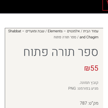
עמוד הבית
/
אלמנטים – Elements
/
שבת ומועדים – Shabbat
and Chagim
/ ספר תורה פתוח
ספר תורה פתוח
₪
55
קובץ תמונה.
מגיע בפורמט: PNG
מק”ט: 787