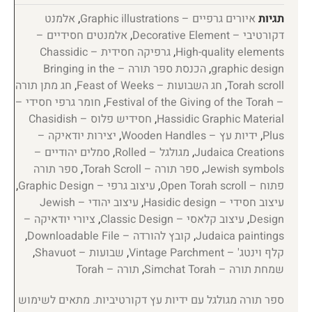
תגיות
איורים גרפיים – Graphic illustrations
,
אלמנט
דקורטיבי – Decorative Element
,
אלמנטים חסידיים –
High-quality elements
,
גרפיקה חסידית – Chassidic
graphic design
,
הכנסת ספר תורה – Bringing in the
Torah scroll
,
חג השבועות – Feast of Weeks
,
חג מתן תורה
– Festival of the Giving of the Torah
,
חומר גרפי חסידי –
Hassidic Graphic Material
,
חסידיש פלוס – Chasidish
Plus
,
ידיות עץ – Wooden Handles
,
יצירות יודאיקה –
Judaica Creations
,
מגולגל – Rolled
,
סמלים יהודיים –
Jewish symbols
,
ספר תורה – Torah Scroll
,
ספר תורה
פתוח – Open Torah scroll
,
עיצוב גרפי – Graphic Design
,
עיצוב חסידי – Hasidic design
,
עיצוב יהודי – Jewish
Design
,
עיצוב קלאסי – Classic Design
,
ציורי יודאיקה –
Judaica paintings
,
קובץ להורדה – Downloadable File
,
קלף וינטג' – Vintage Parchment
,
שבועות – Shavuot
,
שמחת תורה – Simchat Torah
,
תורה – Torah
ספר תורה מגולגל עם ידיות עץ דקורטיביות. מתאים לשימוש