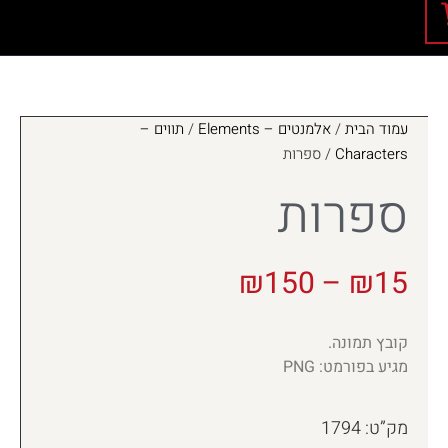
עמוד הבית
/
אלמנטים – Elements
/
תווים –
Characters
/ ספרות
ספרות
₪
150
–
₪
15
קובץ תמונה.
מגיע בפורמט: PNG
מק”ט: 1794