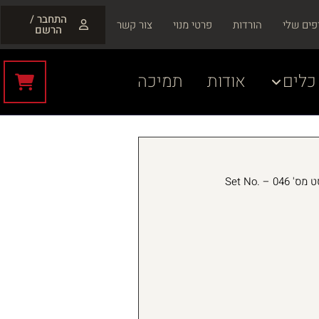
התחבר /
פים שלי
הורדות
פרטי מנוי
צור קשר
הרשם
כלים
אודות
תמיכה
סט מס' 046 – Set No.