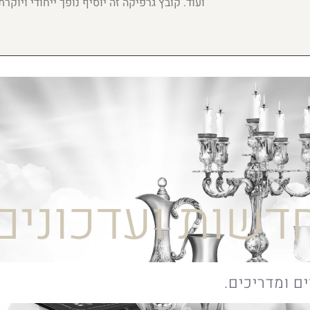
ועוד. קובץ גרפיקה זה יוסיף נופך ייחודי ויוקרת
דשות ועדכונים