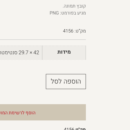
קובץ תמונה.
מגיע בפורמט: PNG
מק”ט:
4156
מידות
42 × 29.7 סנטימטרים
הוספה לסל
הוסף לרשימת המוע
מק"ט
4156