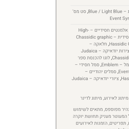
Blue /
,
סט מס'
אלמנטים חסידיים – High-
גרפיקה חסידית – Chassidic graphic
,
חלאקה –
יצירות יודאיקה – Judaica
,
לוגו להכנסת ספר
 – Emblem
,
סמל חסידי –
,
סמלים יהודיים –
,
ציורי יודאיקה – Judaica
מיתוג לאירוע, מיתוג לדינר
בהיר מפוספס, מתאים לשימוש
ל המעוטר מעניק תחושת יוקרה
 תפריטים, הזמנות לאירועים