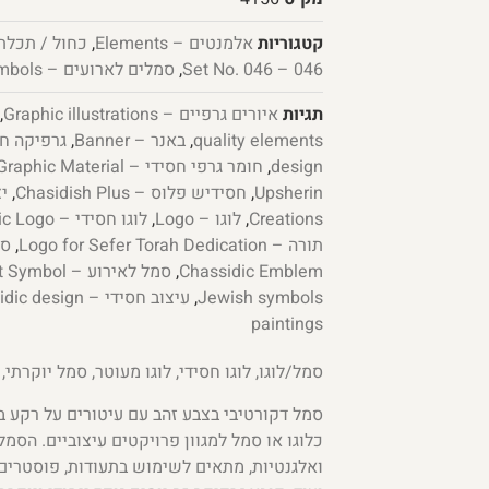
קטגוריות
אלמנטים – Elements
,
כחול / תכלת –  Light Blue
046 – Set No. 046
,
סמלים לארועים – Event Symbols
תגיות
איורים גרפיים – Graphic illustrations
,
quality elements
,
באנר – Banner
,
design
,
חומר גרפי חסידי – Hassidic Graphic Material
Upsherin
,
חסידיש פלוס – Chasidish Plus
,
Creations
,
לוגו – Logo
,
לוגו חסידי – Chassidic Logo
תורה – Logo for Sefer Torah Dedication
,
סמל
Chassidic Emblem
,
סמל לאירוע – Event Symbol
Jewish symbols
,
עיצוב חסידי – Hasidic design
paintings
סמל/לוגו, לוגו חסידי, לוגו מעוטר, סמל יוקרתי, 
סמל דקורטיבי בצבע זהב עם עיטורים על רקע 
כלוגו או סמל למגוון פרויקטים עיצוביים. הסמ
ואלגנטיות, מתאים לשימוש בתעודות, פוסטרים,