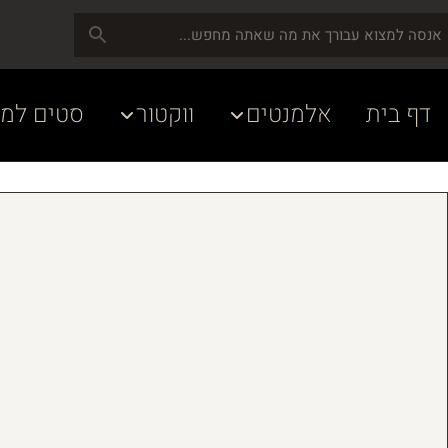
דף בית
אלמנטים
ווקטור
סטים למע