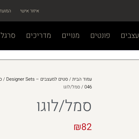
איזור אישי
המועד
צבים
פונטים
מנויים
מדריכים
סרגל 
עמוד הבית
/
סטים למעצבים – Designer Sets
/
046
/ סמל/לוגו
סמל/לוגו
₪
82