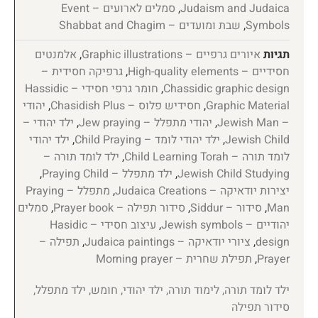
Judaism and Judaica
,
סמלים לארועים – Event
Symbols
,
שבת ומועדים – Shabbat and Chagim
תגיות
איורים גרפיים – Graphic illustrations
,
אלמנטים
חסידיים – High-quality elements
,
גרפיקה חסידית –
Chassidic graphic design
,
חומר גרפי חסידי – Hassidic
Graphic Material
,
חסידיש פלוס – Chasidish Plus
,
יהודי
– Jewish Man
,
יהודי מתפלל – Jew praying
,
ילד יהודי –
Jewish Child
,
ילד יהודי לומד – Child Praying
,
ילד יהודי
לומד תורה – Child Learning Torah
,
ילד לומד תורה –
Jewish Child Studying
,
ילד מתפלל – Praying Child
,
יצירות יודאיקה – Judaica Creations
,
מתפלל – Praying
Man
,
סידור – Siddur
,
סידור תפילה – Prayer book
,
סמלים
יהודיים – Jewish symbols
,
עיצוב חסידי – Hasidic
design
,
ציורי יודאיקה – Judaica paintings
,
תפילה –
Prayer
,
תפילת שחרית – Morning prayer
ילד לומד תורה, לימוד תורה, ילד יהודי, חומש, ילד מתפלל,
סידור תפילה