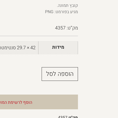
קובץ תמונה.
מגיע בפורמט: PNG
מק”ט: 4357
מידות
42 × 29.7 סנטימטרים
הוספה לסל
הוסף לרשימת המוע
מק"ט
4357