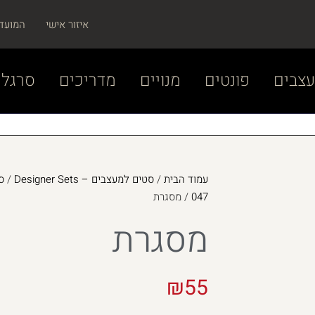
איזור אישי
המועד
צבים
פונטים
מנויים
מדריכים
סרגל 
עמוד הבית
/
סטים למעצבים – Designer Sets
/
047
/ מסגרת
מסגרת
₪
55