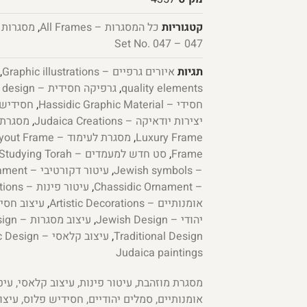
קטגוריות
כל המסגרות – All Frames
,
מסגרות עמוד –
047 – Set No. 047
תגיות
איורים גרפיים – Graphic illustrations
,
quality elements
,
גרפיקה חסידית – Chassidic graphic design
חסידי – Hassidic Graphic Material
,
חסידיש פלוס –
יצירות יודאיקה – Judaica Creations
,
מסגרת – e
Luxury Frame
,
מסגרת לעימוד – Layout Frame
Frame
,
סט חדש למעמדים – Jewish Child Studying Torah
– Jewish symbols
,
עיטור דקורטיבי – Decorative Ornament
– Chassidic Ornament
,
עיטור פינות – Corner Decorations
אומנותיים – Artistic Decorations
,
עיצוב חסידי – esign
יהודי – Jewish Design
,
עיצוב מסגרות – Frame Design
Traditional Design
,
עיצוב קלאסי – Classic Design
Judaica paintings
מסגרת מוזהבת, עיטור פינות, עיצוב קלאסי, עיטו
אומנותיים, סמלים יהודיים, חסידיש פלוס, עיצוב