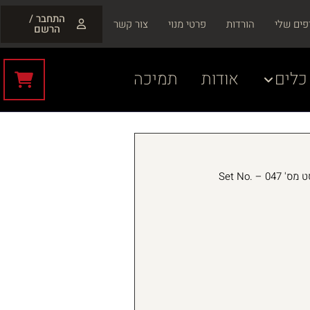
התחבר /
פים שלי
הורדות
פרטי מנוי
צור קשר
הרשם
כלים
אודות
תמיכה
סט מס' 047 – Set No.