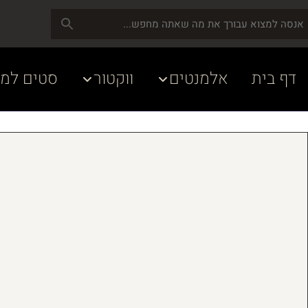
דף בית
אלמנטים
ווקטור
סטים למע