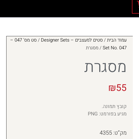
עמוד הבית
/
סטים למעצבים – Designer Sets
/
סט מס' 047 –
Set No. 047
/ מסגרת
מסגרת
₪
55
קובץ תמונה.
מגיע בפורמט: PNG
מק”ט: 4355