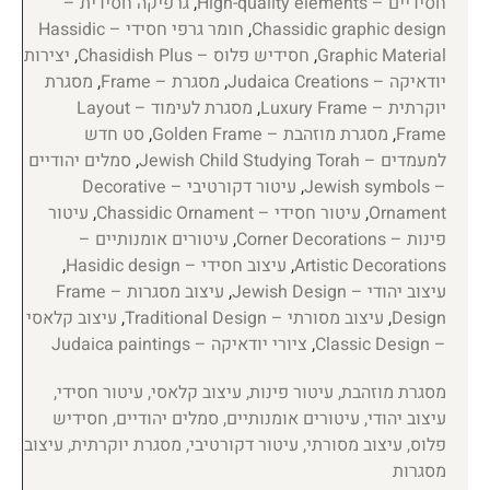
חסידיים – High-quality elements
,
גרפיקה חסידית –
Chassidic graphic design
,
חומר גרפי חסידי – Hassidic
Graphic Material
,
חסידיש פלוס – Chasidish Plus
,
יצירות
יודאיקה – Judaica Creations
,
מסגרת – Frame
,
מסגרת
יוקרתית – Luxury Frame
,
מסגרת לעימוד – Layout
Frame
,
מסגרת מוזהבת – Golden Frame
,
סט חדש
למעמדים – Jewish Child Studying Torah
,
סמלים יהודיים
– Jewish symbols
,
עיטור דקורטיבי – Decorative
Ornament
,
עיטור חסידי – Chassidic Ornament
,
עיטור
פינות – Corner Decorations
,
עיטורים אומנותיים –
Artistic Decorations
,
עיצוב חסידי – Hasidic design
,
עיצוב יהודי – Jewish Design
,
עיצוב מסגרות – Frame
Design
,
עיצוב מסורתי – Traditional Design
,
עיצוב קלאסי
– Classic Design
,
ציורי יודאיקה – Judaica paintings
מסגרת מוזהבת, עיטור פינות, עיצוב קלאסי, עיטור חסידי,
עיצוב יהודי, עיטורים אומנותיים, סמלים יהודיים, חסידיש
פלוס, עיצוב מסורתי, עיטור דקורטיבי, מסגרת יוקרתית, עיצוב
מסגרות