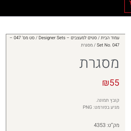
עמוד הבית
/
סטים למעצבים – Designer Sets
/
סט מס' 047 –
Set No. 047
/ מסגרת
מסגרת
₪
55
קובץ תמונה.
מגיע בפורמט: PNG
מק”ט: 4353