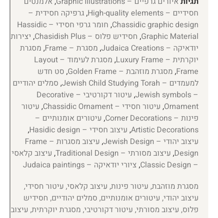
תגיות
איורים גרפיים – Graphic illustrations
,
אלמנטים
חסידיים – High-quality elements
,
גרפיקה חסידית –
Chassidic graphic design
,
חומר גרפי חסידי – Hassidic
Graphic Material
,
חסידיש פלוס – Chasidish Plus
,
יצירות
יודאיקה – Judaica Creations
,
מסגרת – Frame
,
מסגרת
יוקרתית – Luxury Frame
,
מסגרת לעימוד – Layout
Frame
,
מסגרת מוזהבת – Golden Frame
,
סט חדש
למעמדים – Jewish Child Studying Torah
,
סמלים יהודיים
– Jewish symbols
,
עיטור דקורטיבי – Decorative
Ornament
,
עיטור חסידי – Chassidic Ornament
,
עיטור
פינות – Corner Decorations
,
עיטורים אומנותיים –
Artistic Decorations
,
עיצוב חסידי – Hasidic design
,
עיצוב יהודי – Jewish Design
,
עיצוב מסגרות – Frame
Design
,
עיצוב מסורתי – Traditional Design
,
עיצוב קלאסי
– Classic Design
,
ציורי יודאיקה – Judaica paintings
מסגרת מוזהבת, עיטור פינות, עיצוב קלאסי, עיטור חסידי,
עיצוב יהודי, עיטורים אומנותיים, סמלים יהודיים, חסידיש
פלוס, עיצוב מסורתי, עיטור דקורטיבי, מסגרת יוקרתית, עיצוב