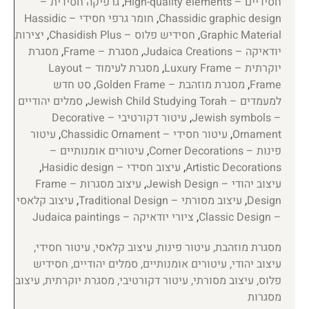
חסידיים – High-quality elements
,
גרפיקה חסידית –
Chassidic graphic design
,
חומר גרפי חסידי – Hassidic
Graphic Material
,
חסידיש פלוס – Chasidish Plus
,
יצירות
יודאיקה – Judaica Creations
,
מסגרת – Frame
,
מסגרת
יוקרתית – Luxury Frame
,
מסגרת לעימוד – Layout
Frame
,
מסגרת מוזהבת – Golden Frame
,
סט חדש
למעמדים – Jewish Child Studying Torah
,
סמלים יהודיים
– Jewish symbols
,
עיטור דקורטיבי – Decorative
Ornament
,
עיטור חסידי – Chassidic Ornament
,
עיטור
פינות – Corner Decorations
,
עיטורים אומנותיים –
Artistic Decorations
,
עיצוב חסידי – Hasidic design
,
עיצוב יהודי – Jewish Design
,
עיצוב מסגרות – Frame
Design
,
עיצוב מסורתי – Traditional Design
,
עיצוב קלאסי
– Classic Design
,
ציורי יודאיקה – Judaica paintings
מסגרת מוזהבת, עיטור פינות, עיצוב קלאסי, עיטור חסידי,
עיצוב יהודי, עיטורים אומנותיים, סמלים יהודיים, חסידיש
פלוס, עיצוב מסורתי, עיטור דקורטיבי, מסגרת יוקרתית, עיצוב
מסגרות