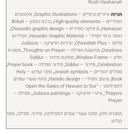
Rosh Hashanah
תגיות
איורים גרפיים – Graphic illustrations
,
אלמנטים
חסידיים – High-quality elements
,
ברכת המזון – Birkat
Hamazon
,
גרפיקה חסידית – Chassidic graphic design
,
חומר גרפי חסידי – Hassidic Graphic Material
,
חסידיש
פלוס – Chasidish Plus
,
יצירות יודאיקה – Judaica
Creations
,
מחשבת תפילה – Thoughts on Prayer
,
מסגרת
חלון – Window Frame
,
מסיבת סידור – Siddur
Celebration
,
סידור – Siddur
,
סידור תפילה – Prayer book
,
סמלים יהודיים – Jewish symbols
,
ספר קודש – Holy
Book
,
עיצוב חסידי – Hasidic design
,
פתח שערי שמים
לתפילתנו – "Open the Gates of Heaven to Our
Prayers"
,
ציורי יודאיקה – Judaica paintings
,
תפילה –
Prayer
מסגרת חלון, פתח שערי שמים לתפילתנו, סידור, תפילה, ספר
קודש