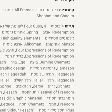
קטגוריות
כל המסגרות – All Frames
,
פסח – Pesach
Shabbat and Chagim
תגיות
4 כוסות – Four Cups
,
Redemption
,
אביב – Spring
,
איורים גרפיים – phic illustrations
אלמנטים חסידיים – High-quality elements
,
Matzot
,
אפיקומן – Afikoman
,
ארבע כוסות – rba Kosot
,
Four Expressions of Redemption
Expressions of Redemption
,
בדיקת חמץ – Bedikat Chametz
– Burning Chametz
,
ביצה – Egg
,
ברך – Berach
Hamazon
,
גרפיקה חסידית – Chassidic graphic design
Haggadah
,
הגדה של פסח – Pesach Haggadah
Haggadah
,
הלל – Hallel
,
הלל השלם – Full Hallel
– Urchatz
,
זרוע – Zeroa
,
חג האביב – Festival of Spring
Festival of Freedom
,
חג הפסח – Pesach
,
חג פ
חומר גרפי חסידי – Hassidic Graphic Material
Freedom
,
חמץ – Chametz
,
חסה – Lettuce
,
Plus
,
חסל סידור פסח – "Chasal Siddur Pesach"