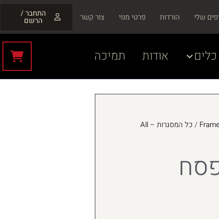
התחבר /
פים שלי
הורדות
פרטי מנוי
צור קשר
הרשם
כלים
אודות
תמיכה
/
כל המסגרות – All
פסח