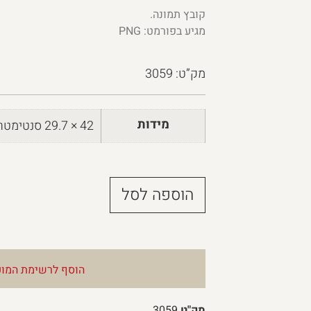
קובץ תמונה.
מגיע בפורמט: PNG
מק”ט: 3059
מידות
42 × 29.7 סנטימטרים
הוספה לסל
הוסף לרשימת המוע
מק"ט
3059