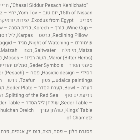
– "Chasal Siddur Pesach Kehilchato"
,
חריין – ish
15th of Nissan
,
יום טוב – Yom Tov
,
יחץ – Yachatz
מצרים – Exodus from Egypt
,
יצירות יודאיקה – a Creations
– Wine Cup
,
כורך – Korech
,
כרית הסבה – Reclining Pillow
– Reclining Pillow
,
כרפס – Karpas
,
ליל הסדר – eder
שימורים – Night of Watching
,
מגיד – Maggid
Matza
,
מי מלח – Saltwater
,
מצה – Matzah
,
Maror (Bitter Herbs)
,
משה רבינו – Moses
,
ני
סימני הסדר – Seder Symbols
,
סמלים יהודיים –  symbols
חסידי – Hasidic design
,
פסח – Passover (Pesach)
Judaica paintings
,
צפון – Tzafun
,
קדש – Kadesh
קערה – Bowl
,
קערת הסדר – Seder Plate
,
קערת
קריעת ים סוף – Splitting of the Red Sea
,
רחצה
– Seder Table
,
שולחן ליל הסדר – Passover Seder Table
Kings’ Table
,
שולחן עורך – Shulchan Oreich
of Chametz
מסגרת חלון – פסח, מצה, כוס יין, אגוזים, פרח