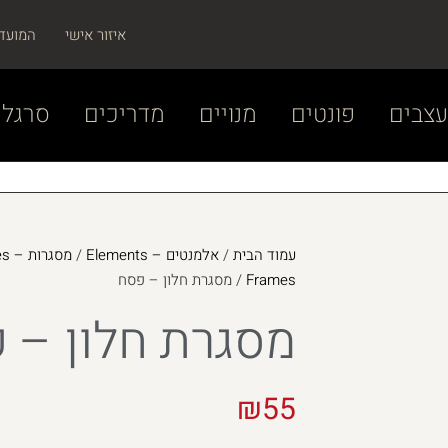
איזור אישי
המועד
צבים
פונטים
מנויים
מדריכים
סרגל 
עמוד הבית
/
אלמנטים – Elements
/
מסגרות – Frames
Frames
/ מסגרת חלון – פסח
מסגרת חלון – 
₪
55