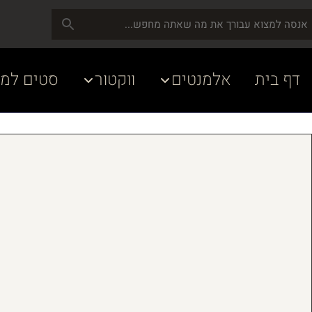
דף בית
אלמנטים
ווקטור
סטים למע