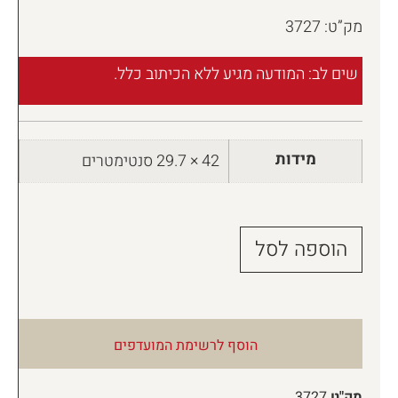
מק”ט: 3727
שים לב: המודעה מגיע ללא הכיתוב כלל.
מידות
42 × 29.7 סנטימטרים
הוספה לסל
הוסף לרשימת המועדפים
מק"ט
3727