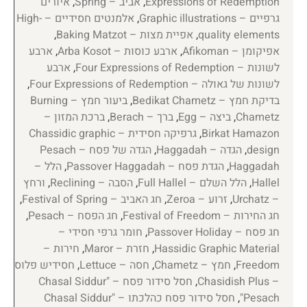
Expressions of Redemption
,
אביב – Spring
,
איורים
גרפיים – Graphic illustrations
,
אלמנטים חסידיים – High-
quality elements
,
אפיית מצות – Baking Matzot
,
אפיקומן – Afikoman
,
ארבע כוסות – Arba Kosot
,
ארבע
לשונות – Four Expressions of Redemption
,
ארבע
לשונות של גאולה – Four Expressions of Redemption
,
בדיקת חמץ – Bedikat Chametz
,
ביעור חמץ – Burning
Chametz
,
ביצה – Egg
,
ברך – Berach
,
ברכת המזון –
Birkat Hamazon
,
גרפיקה חסידית – Chassidic graphic
design
,
הגדה – Haggadah
,
הגדה של פסח – Pesach
Haggadah
,
הגדת פסח – Passover Haggadah
,
הלל –
Hallel
,
הלל השלם – Full Hallel
,
הסבה – Reclining
,
ורחץ
– Urchatz
,
זרוע – Zeroa
,
חג האביב – Festival of Spring
,
חג החירות – Festival of Freedom
,
חג הפסח – Pesach
,
חג פסח – Passover Holiday
,
חומר גרפי חסידי –
Hassidic Graphic Material
,
חזרת – Maror
,
חירות –
Freedom
,
חמץ – Chametz
,
חסה – Lettuce
,
חסידיש פלוס
– Chasidish Plus
,
חסל סידור פסח – "Chasal Siddur
Pesach"
,
חסל סידור פסח כהלכתו – "Chasal Siddur