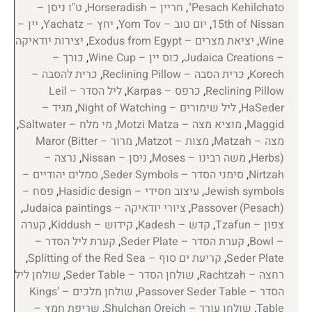
Pesach Kehilchato"
,
חריין – Horseradish
,
ט"ו ניסן –
15th of Nissan
,
יום טוב – Yom Tov
,
יחץ – Yachatz
,
יין –
Wine
,
יציאת מצרים – Exodus from Egypt
,
יצירות יודאיקה
– Judaica Creations
,
כוס יין – Wine Cup
,
כורך –
Korech
,
כרית הסבה – Reclining Pillow
,
כרית להסבה –
Reclining Pillow
,
כרפס – Karpas
,
ליל הסדר – Leil
HaSeder
,
ליל שימורים – Night of Watching
,
מגיד –
Maggid
,
מוציא מצה – Motzi Matza
,
מי מלח – Saltwater
,
מצה – Matzah
,
מצות – Matzot
,
מרור – Maror (Bitter
Herbs)
,
משה רבינו – Moses
,
ניסן – Nissan
,
נרצה –
Nirtzah
,
סימני הסדר – Seder Symbols
,
סמלים יהודיים –
Jewish symbols
,
עיצוב חסידי – Hasidic design
,
פסח –
Passover (Pesach)
,
ציורי יודאיקה – Judaica paintings
,
צפון – Tzafun
,
קדש – Kadesh
,
קידוש – Kiddush
,
קערה
– Bowl
,
קערת הסדר – Seder Plate
,
קערת ליל הסדר –
Seder Plate
,
קריעת ים סוף – Splitting of the Red Sea
,
רחצה – Rachtzah
,
שולחן הסדר – Seder Table
,
שולחן ליל
הסדר – Passover Seder Table
,
שולחן מלכים – Kings’
Table
,
שולחן עורך – Shulchan Oreich
,
שריפת חמץ –