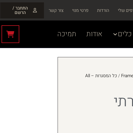
התחבר /
פים שלי
הורדות
פרטי מנוי
צור קשר
הרשם
כלים
אודות
תמיכה
/
כל המסגרות – All
רתי