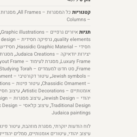
קטגוריות
כל המסגרות – All Frames
,
מסגרות עמוד –
– Columns
תגיות
איורים גרפיים – Graphic illustrations
,
quality elements
,
גרפיקה חסידית – Chassidic graphic design
חסידי – Hassidic Graphic Material
,
חסידיש פלוס –
יצירות יודאיקה – Judaica Creations
,
מסגרת – e
Luxury Frame
,
מסגרת לעימוד – Layout Frame
Frame
,
סט חדש למעמדים – Jewish Child Studying Torah
– Jewish symbols
,
עיטור דקורטיבי – Decorative Ornament
– Chassidic Ornament
,
עיטור פינות – Corner Decorations
אומנותיים – Artistic Decorations
,
עיצוב חסידי – esign
יהודי – Jewish Design
,
עיצוב מסגרות – Frame Design
Traditional Design
,
עיצוב קלאסי – Classic Design
Judaica paintings
לוח הודעות יוקרתי, מסגרת מוזהבת, עיטור פינות
עיצוב יהודי, עיטורים אומנותיים, סמלים יהודיי