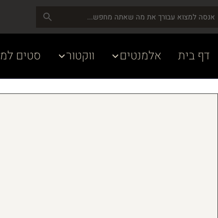
דף בית
אלמנטים
ווקטור
סטים למע