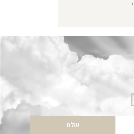
ת
שלח