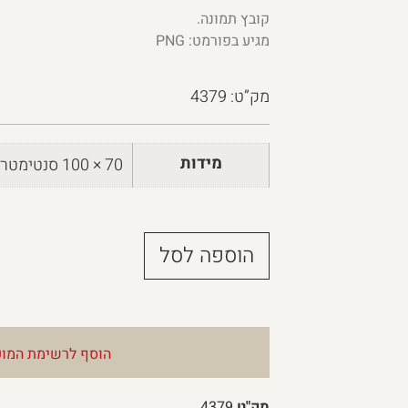
קובץ תמונה.
מגיע בפורמט: PNG
מק”ט: 4379
מידות
70 × 100 סנטימטרים
הוספה לסל
הוסף לרשימת המוע
מק"ט
4379