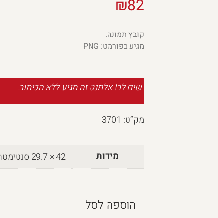
₪
82
קובץ תמונה.
מגיע בפורמט: PNG
שים לב! אלמנט זה מגיע ללא הכיתוב.
מק”ט: 3701
מידות
42 × 29.7 סנטימטרים
הוספה לסל