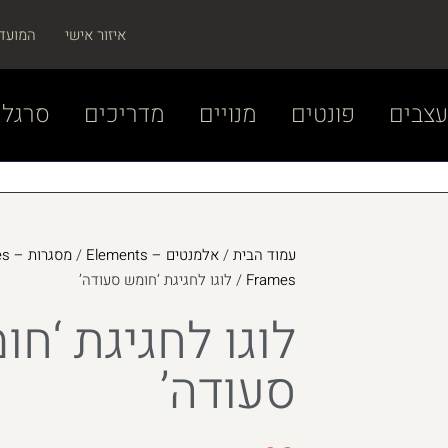
איזור אישי
המועד
צבים
פונטים
מנויים
מדריכים
סרגל 
עמוד הבית
/
אלמנטים – Elements
/
מסגרות – Frames
Frames
/ לוגו לחגיגת ‘חומש סעודה’
לוגו לחגיגת ‘חו
סעודה’