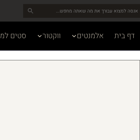
דף בית
אלמנטים
ווקטור
סטים למע