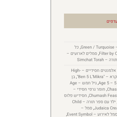
דפים
Gre
,
כל
,
סמלים לארועים –
Simchat Tora
אלמנטים חסידיים – High-
,
בן
,
גיל חמש – Age
,
חומר גרפי חסידי –
,
חסידיש פלוס
ילד עם ספר תורה – Child
,
סמל –
מל לאירוע – Event Symbol
,