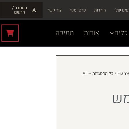
התחבר /
פים שלי
הורדות
פרטי מנוי
צור קשר
הרשם
כלים
אודות
תמיכה
/
כל המסגרות – All
מש