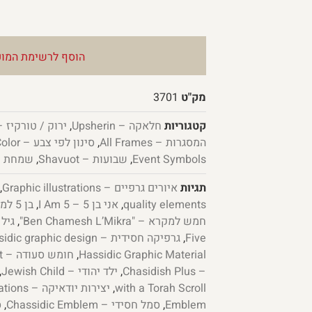
הוסף לרשימת המוע
מק"ט
3701
קטגוריות
חלאקה – Upsherin
,
ירוק / טורקיז – en / Turquoise
המסגרות – All Frames
,
סינון לפי צבע – Filter by Color
Event Symbols
,
שבועות – Shavuot
,
שמחת תורה – h
תגיות
איורים גרפיים – Graphic illustrations
,
quality elements
,
אני בן 5 – I Am 5
,
בן 5 למקרא – "Ben 5 L’Mikra"
חמש למקרא – "Ben Chamesh L’Mikra"
,
גיל 5 – Age 5
Five
,
גרפיקה חסידית – Chassidic graphic design
Hassidic Graphic Material
,
חומש סעודה – Chumash Feast
– Chasidish Plus
,
ילד יהודי – Jewish Child
,
with a Torah Scroll
,
יצירות יודאיקה – Judaica Creations
Emblem
,
סמל חסידי – Chassidic Emblem
,
ס