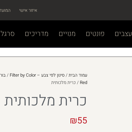
איזור אישי
המועד
צבים
פונטים
מנויים
מדריכים
סרגל 
עמוד הבית
/
סינון לפי צבע – Filter by Color
/
Red
/ כרית מלכותית
כרית מלכותית
₪
55