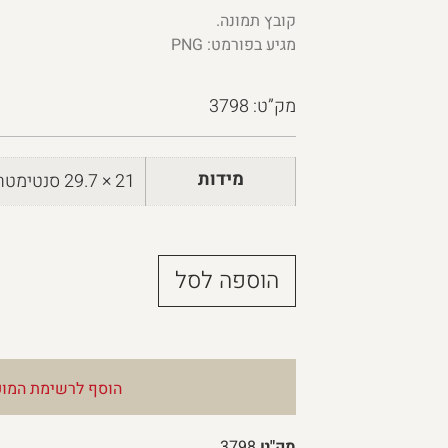
קובץ תמונה.
מגיע בפורמט: PNG
מק”ט: 3798
מידות
21 × 29.7 סנטימטרים
הוספה לסל
הוסף לרשימת המוע
מק"ט
3798