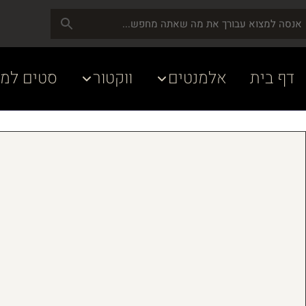
דף בית
אלמנטים
ווקטור
סטים למע