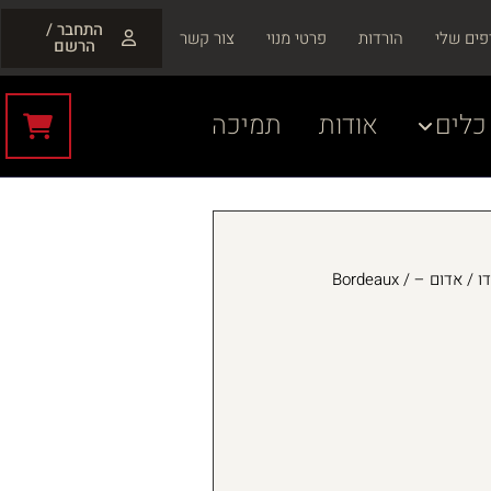
התחבר /
פים שלי
הורדות
פרטי מנוי
צור קשר
הרשם
כלים
אודות
תמיכה
בורדו / אדום – Bordeaux /