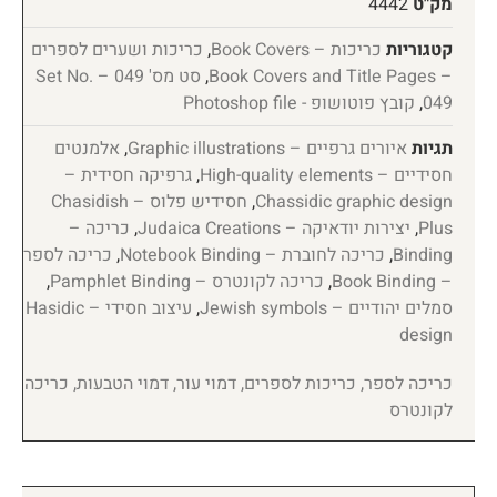
מק"ט
4442
קטגוריות
כריכות – Book Covers
,
כריכות ושערים לספרים
– Book Covers and Title Pages
,
סט מס' 049 – Set No.
049
,
קובץ פוטושופ - Photoshop file
תגיות
איורים גרפיים – Graphic illustrations
,
אלמנטים
חסידיים – High-quality elements
,
גרפיקה חסידית –
Chassidic graphic design
,
חסידיש פלוס – Chasidish
Plus
,
יצירות יודאיקה – Judaica Creations
,
כריכה –
Binding
,
כריכה לחוברת – Notebook Binding
,
כריכה לספר
– Book Binding
,
כריכה לקונטרס – Pamphlet Binding
,
סמלים יהודיים – Jewish symbols
,
עיצוב חסידי – Hasidic
design
כריכה לספר, כריכות לספרים, דמוי עור, דמוי הטבעות, כריכה
לקונטרס