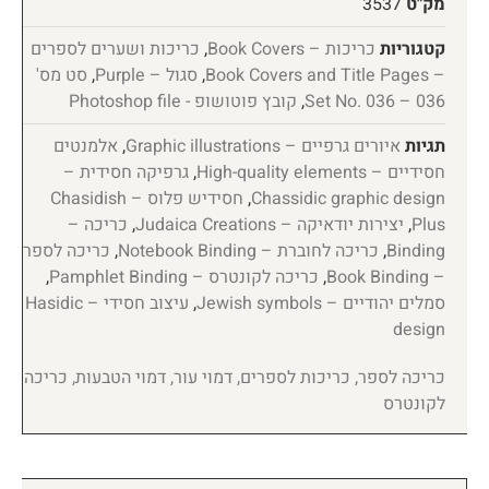
מק"ט
3537
קטגוריות
כריכות – Book Covers
,
כריכות ושערים לספרים
– Book Covers and Title Pages
,
סגול – Purple
,
סט מס'
036 – Set No. 036
,
קובץ פוטושופ - Photoshop file
תגיות
איורים גרפיים – Graphic illustrations
,
אלמנטים
חסידיים – High-quality elements
,
גרפיקה חסידית –
Chassidic graphic design
,
חסידיש פלוס – Chasidish
Plus
,
יצירות יודאיקה – Judaica Creations
,
כריכה –
Binding
,
כריכה לחוברת – Notebook Binding
,
כריכה לספר
– Book Binding
,
כריכה לקונטרס – Pamphlet Binding
,
סמלים יהודיים – Jewish symbols
,
עיצוב חסידי – Hasidic
design
כריכה לספר, כריכות לספרים, דמוי עור, דמוי הטבעות, כריכה
לקונטרס