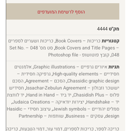
הוסף לרשימת המועדפים
מק"ט
4444
קטגוריות
כריכות – Book Covers
,
כריכות ושערים לספרים
– Book Covers and Title Pages
,
סט מס' 048 – Set No.
048
,
קובץ פוטושופ - Photoshop file
תגיות
איורים גרפיים – Graphic illustrations
,
אלמנטים
חסידיים – High-quality elements
,
גרפיקה חסידית –
Chassidic graphic design
,
הסכם – Agreement
,
הסכם
יששכר וזבולון – Issachar-Zebulun Agreement
,
חסידיש
פלוס – Chasidish Plus
,
יד ביד – Hand in Hand
,
יד לוחצת
יד – Handshake
,
יצירות יודאיקה – Judaica Creations
,
סמלים יהודיים – Jewish symbols
,
עיצוב חסידי – Hasidic
design
,
עסקים – Business
,
שותפות – Partnership
כריכה לספר, כריכות לספרים, דמוי עור, דמוי הטבעות, כריכה