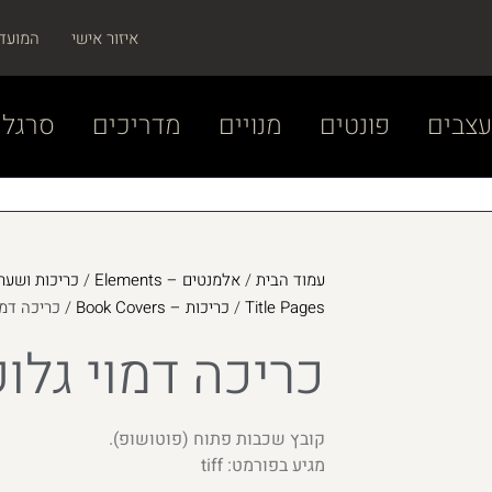
איזור אישי
המועד
צבים
פונטים
מנויים
מדריכים
סרגל 
עמוד הבית
/
אלמנטים – Elements
/
Title Pages
/
כריכות – Book Covers
/ כריכה דמו
כריכה דמוי גלו
קובץ שכבות פתוח (פוטושופ).
מגיע בפורמט: tiff