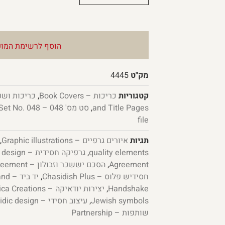
הוסף לרשימת המוע
מק"ט
4445
קטגוריות
כריכות – Book Covers
,
and Title Pages
,
סט מס' 048 – Set No. 048
file
תגיות
איורים גרפיים – Graphic illustrations
,
quality elements
,
גרפיקה חסידית – Chassidic graphic design
Agreement
,
הסכם יששכר וזבולון – Issachar-Zebulun Agreement
חסידיש פלוס – Chasidish Plus
,
יד ביד – Hand in Hand
Handshake
,
יצירות יודאיקה – Judaica Creations
Jewish symbols
,
עיצוב חסידי – Hasidic design
שותפות – Partnership