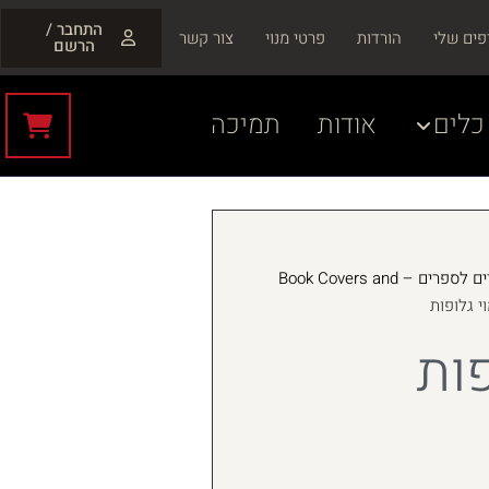
התחבר /
פים שלי
הורדות
פרטי מנוי
צור קשר
הרשם
כלים
אודות
תמיכה
כריכות ושערים לספרים – Book Covers and
י גלופות
פות