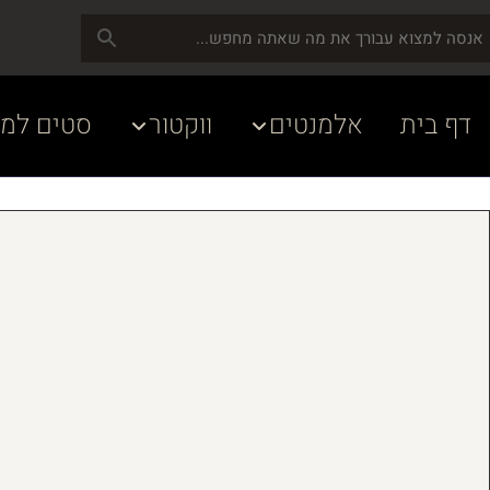
דף בית
אלמנטים
ווקטור
סטים למע