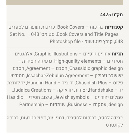
מק"ט
4425
קטגוריות
כריכות – Book Covers
,
כריכות ושערים לספרים
– Book Covers and Title Pages
,
סט מס' 048 – Set No.
048
,
קובץ פוטושופ - Photoshop file
תגיות
איורים גרפיים – Graphic illustrations
,
אלמנטים
חסידיים – High-quality elements
,
גרפיקה חסידית –
Chassidic graphic design
,
הסכם – Agreement
,
הסכם
יששכר וזבולון – Issachar-Zebulun Agreement
,
חסידיש
פלוס – Chasidish Plus
,
יד ביד – Hand in Hand
,
יד לוחצת
יד – Handshake
,
יצירות יודאיקה – Judaica Creations
,
סמלים יהודיים – Jewish symbols
,
עיצוב חסידי – Hasidic
design
,
עסקים – Business
,
שותפות – Partnership
כריכה לספר, כריכות לספרים, דמוי עור, דמוי הטבעות, כריכה
לקונטרס