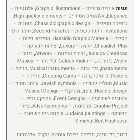
תגיות
איורים גרפיים – Graphic illustrations
,
אלגנטיות –
Elegance
,
אלמנטים חסידיים – High-quality elements
,
גרפיקה חסידית – Chassidic graphic design
,
הזמנות –
Invitations
,
הקפות שניות – Second Hakafot
,
חומר גרפי
חסידי – Hassidic Graphic Material
,
חסידיש פלוס –
Chasidish Plus
,
יוקרה – Luxury
,
יצירות יודאיקה –
Judaica Creations
,
יצירת אומנות – Artwork
,
כינור –
Violin
,
כינור זהב – Golden Violin
,
כלי זמר – Musical
Instruments
,
כלי נגינה – Musical Instruments
,
כרזות –
Posters
,
כרטיסי ברכה – Greeting Cards
,
מוזיקה –
Music
,
סמלים יהודיים – Jewish symbols
,
עיצוב חסידי –
Hasidic design
,
עיצוב מוזיקלי – Musical Design
,
עיצובים לאירועים – Event Designs
,
פרויקט גרפי. –
Graphic Project
,
פרסומות – Advertisements
,
ציורי
יודאיקה – Judaica paintings
,
שמחת בית השואבה –
Simchat Beit Hashoeva
כינור, כלי נגינה, מוזיקה, יצירת אומנות, יוקרה, אלגנטיות,