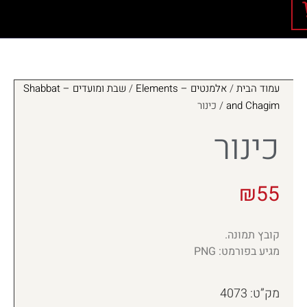
עמוד הבית
/
אלמנטים – Elements
/
שבת ומועדים – Shabbat
and Chagim
/ כינור
כינור
₪
55
קובץ תמונה.
מגיע בפורמט: PNG
מק”ט: 4073