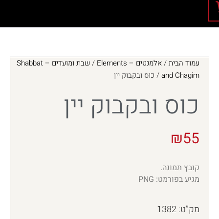
עמוד הבית
/
אלמנטים – Elements
/
שבת ומועדים – Shabbat
and Chagim
/ כוס ובקבוק יין
כוס ובקבוק יין
₪
55
קובץ תמונה.
מגיע בפורמט: PNG
מק”ט: 1382