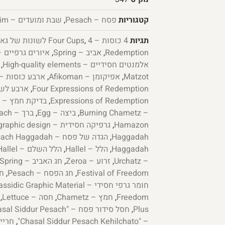
קטגוריות
פסח – Pesach
,
שבת ומועדים – Shabbat and Chagim
תגיות
4 כוסות – Four Cups
,
Redemption
,
אביב – Spring
,
איורים גרפיים – phic illustrations
אלמנטים חסידיים – High-quality elements
,
Matzot
,
אפיקומן – Afikoman
,
ארבע כוסות – rba Kosot
,
Four Expressions of Redemption
Expressions of Redemption
,
בדיקת חמץ – Bedikat Chametz
– Burning Chametz
,
ביצה – Egg
,
ברך – Berach
Hamazon
,
גרפיקה חסידית – Chassidic graphic design
Haggadah
,
הגדה של פסח – Pesach Haggadah
Haggadah
,
הלל – Hallel
,
הלל השלם – Full Hallel
– Urchatz
,
זרוע – Zeroa
,
חג האביב – Festival of Spring
Festival of Freedom
,
חג הפסח – Pesach
,
חג פ
חומר גרפי חסידי – Hassidic Graphic Material
Freedom
,
חמץ – Chametz
,
חסה – Lettuce
,
Plus
,
חסל סידור פסח – "Chasal Siddur Pesach"
– "Chasal Siddur Pesach Kehilchato"
,
חריין – ish