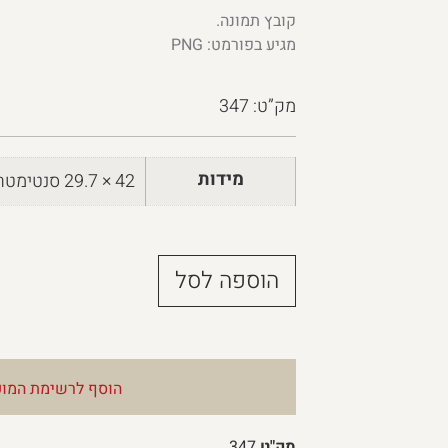
קובץ תמונה.
מגיע בפורמט: PNG
מק”ט: 347
מידות
42 × 29.7 סנטימטרים
הוספה לסל
הוסף לרשימת המוע
מק"ט
347