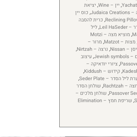
,
יין – Wine
,
יציאת
Judaic
,
כוס יין
,
כרית להסבה
Leil HaS
,
ליל
,
מוציא מצה – Motzi
מצות – Matzot
,
מרור –
סן – Nissan
,
נרצה – Nirtzah
,
Jewish
,
עיצוב
,
ציורי יודאיקה –
,
קידוש – Kiddush
,
 ליל הסדר – Seder Plate
,
 – Rachtzah
,
שולחן הסדר
,
שולחן מלכים –
,
שריפת חמץ – Elimination