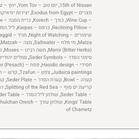
15th of Nissan
,
יום טוב – Yom Tov
,
יחץ – Yachatz
מצרים – Exodus from Egypt
,
יצירות יודאיקה – a Creations
– Wine Cup
,
כורך – Korech
,
כרית הסבה – Reclining Pillow
– Reclining Pillow
,
כרפס – Karpas
,
ליל הסדר – eder
שימורים – Night of Watching
,
מגיד – Maggid
Matza
,
מי מלח – Saltwater
,
מצה – Matzah
,
Maror (Bitter Herbs)
,
משה רבינו – Moses
,
ני
סימני הסדר – Seder Symbols
,
סמלים יהודיים –  symbols
חסידי – Hasidic design
,
פסח – Passover (Pesach)
Judaica paintings
,
צפון – Tzafun
,
קדש – Kadesh
קערה – Bowl
,
קערת הסדר – Seder Plate
,
קערת
קריעת ים סוף – Splitting of the Red Sea
,
רחצה
– Seder Table
,
שולחן ליל הסדר – Passover Seder Table
Kings’ Table
,
שולחן עורך – Shulchan Oreich
of Chametz