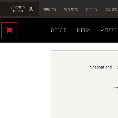
התחבר /
פים שלי
הורדות
פרטי מנוי
צור קשר
הרשם
כלים
אודות
תמיכה
שבת ומועדים – Shabbat and