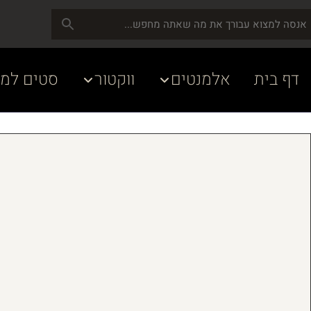
דף בית
אלמנטים
ווקטור
סטים למע