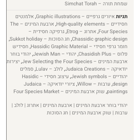
שמחת תורה – Simchat Torah
תגיות
איורים גרפיים – Graphic illustrations
,
אלמנטים
חסידיים – High-quality elements
,
ארבעת המינים – The
Four Species
,
אתרוג – Etrog
,
גרפיקה חסידית –
Chassidic graphic design
,
חג הסוכות – Sukkot holiday
,
חומר גרפי חסידי – Hassidic Graphic Material
,
חסידיש
פלוס – Chasidish Plus
,
יהודי – Jewish Man
,
יהודי בוחר
ארבעת המינים – Jew Selecting the Four Species
,
יצירות
יודאיקה – Judaica Creations
,
לולב – Lulav
,
סמלים
יהודיים – Jewish symbols
,
עיצוב חסידי – Hasidic
design
,
ערבות – Willow
,
ציורי יודאיקה – Judaica
paintings
,
שוק ארבעת המינים – Four Species Market
יהודי בוחר ארבעת המינים | ארבעת המינים | אתרוג | לולב |
ערבות | שוק ארבעת המינים | חג הסוכות