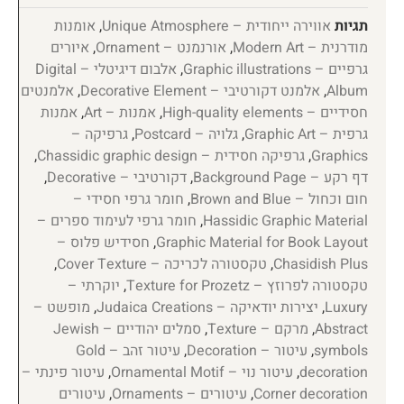
תגיות
אווירה ייחודית – Unique Atmosphere
,
אומנות
מודרנית – Modern Art
,
אורנמנט – Ornament
,
איורים
גרפיים – Graphic illustrations
,
אלבום דיגיטלי – Digital
Album
,
אלמנט דקורטיבי – Decorative Element
,
אלמנטים
חסידיים – High-quality elements
,
אמנות – Art
,
אמנות
גרפית – Graphic Art
,
גלויה – Postcard
,
גרפיקה –
Graphics
,
גרפיקה חסידית – Chassidic graphic design
,
דף רקע – Background Page
,
דקורטיבי – Decorative
,
חום וכחול – Brown and Blue
,
חומר גרפי חסידי –
Hassidic Graphic Material
,
חומר גרפי לעימוד ספרים –
Graphic Material for Book Layout
,
חסידיש פלוס –
Chasidish Plus
,
טקסטורה לכריכה – Cover Texture
,
טקסטורה לפרוזץ – Texture for Prozetz
,
יוקרתי –
Luxury
,
יצירות יודאיקה – Judaica Creations
,
מופשט –
Abstract
,
מרקם – Texture
,
סמלים יהודיים – Jewish
symbols
,
עיטור – Decoration
,
עיטור זהב – Gold
decoration
,
עיטור נוי – Ornamental Motif
,
עיטור פינתי –
Corner decoration
,
עיטורים – Ornaments
,
עיטורים