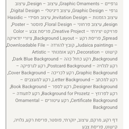
גרפיים – Graphic Ornaments
,
עיצוב – Design
,
עיצוב
גרפי – Graphic Design
,
עיצוב דיגיטלי – Digital Design
,
עיצוב הזמנות – Invitation Design
,
עיצוב חסידי – Hasidic
design
,
עיצוב פרחוני – Floral Design
,
פוסטר – Poster
,
פרויקט יצירתי – Creative Project
,
פריסת צבע – Color
Spread
,
פריסת רקע – Background Layout
,
ציורי יודאיקה
– Judaica paintings
,
קובץ להורדה – Downloadable File
,
קישוט – Decoration
,
רקע אומנותי – Artistic
Background
,
רקע כחול כהה – Dark Blue Background
,
רקע לגלויה – Postcard Background
,
רקע לגרפיקה –
Graphic Background
,
רקע לכריכה – Cover Background
,
רקע למכתב – Letter Background
,
רקע למעצבים –
Designer Background
,
רקע לספר – Book Background
,
רקע לפרוזץ – Background for Prozetz
,
רקע לתעודה –
Certificate Background
,
רקע עיטורים – Ornamental
Background
דף רקע, מרקם, עיצוב, יוקרתי, פוסטר, פריסת רקע, גלויה,
קישוט, פריסת צבע