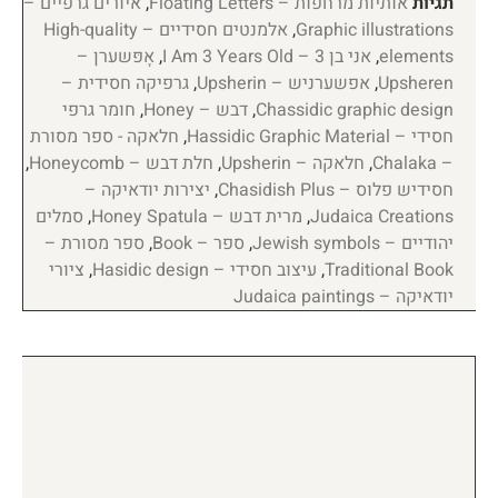
תגיות
אותיות מרחפות – Floating Letters
,
איורים גרפיים –
Graphic illustrations
,
אלמנטים חסידיים – High-quality
elements
,
אני בן 3 – I Am 3 Years Old
,
אָפּשערן –
Upsheren
,
אפשערניש – Upsherin
,
גרפיקה חסידית –
Chassidic graphic design
,
דבש – Honey
,
חומר גרפי
חסידי – Hassidic Graphic Material
,
חלאקה - ספר מסורת
– Chalaka
,
חלאקה – Upsherin
,
חלת דבש – Honeycomb
,
חסידיש פלוס – Chasidish Plus
,
יצירות יודאיקה –
Judaica Creations
,
מרית דבש – Honey Spatula
,
סמלים
יהודיים – Jewish symbols
,
ספר – Book
,
ספר מסורת –
Traditional Book
,
עיצוב חסידי – Hasidic design
,
ציורי
יודאיקה – Judaica paintings