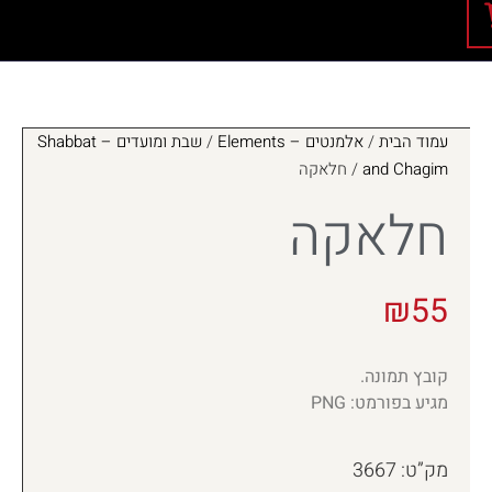
עמוד הבית
/
אלמנטים – Elements
/
שבת ומועדים – Shabbat
and Chagim
/ חלאקה
חלאקה
₪
55
קובץ תמונה.
מגיע בפורמט: PNG
מק”ט: 3667