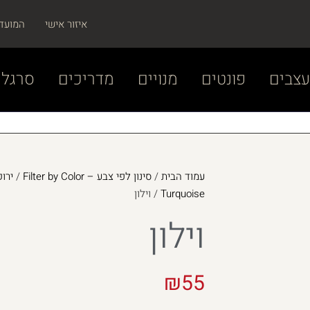
איזור אישי
המועד
צבים
פונטים
מנויים
מדריכים
סרגל 
עמוד הבית
/
סינון לפי צבע – Filter by Color
/
Turquoise
/ וילון
וילון
₪
55