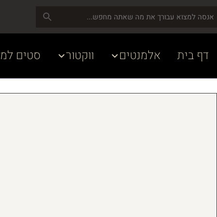
דף בית
אלמנטים
ווקטור
סטים למע