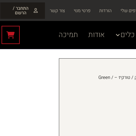
התחבר /
פים שלי
הורדות
פרטי מנוי
צור קשר
הרשם
כלים
אודות
תמיכה
ירוק / טורקיז – Green /