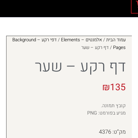
עמוד הבית
/
אלמנטים – Elements
/
דפי רקע – Background
Pages
/ דף רקע – שער
דף רקע – שער
₪
135
קובץ תמונה.
מגיע בפורמט: PNG
מק”ט: 4376