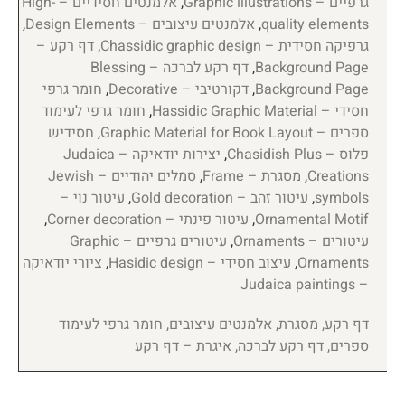
גרפיים – Graphic illustrations
,
אלמנטים חסידיים – High-
quality elements
,
אלמנטים עיצובים – Design Elements
,
גרפיקה חסידית – Chassidic graphic design
,
דף רקע –
Background Page
,
דף רקע לברכה – Blessing
Background Page
,
דקורטיבי – Decorative
,
חומר גרפי
חסידי – Hassidic Graphic Material
,
חומר גרפי לעימוד
ספרים – Graphic Material for Book Layout
,
חסידיש
פלוס – Chasidish Plus
,
יצירות יודאיקה – Judaica
Creations
,
מסגרת – Frame
,
סמלים יהודיים – Jewish
symbols
,
עיטור זהב – Gold decoration
,
עיטור נוי –
Ornamental Motif
,
עיטור פינתי – Corner decoration
,
עיטורים – Ornaments
,
עיטורים גרפיים – Graphic
Ornaments
,
עיצוב חסידי – Hasidic design
,
ציורי יודאיקה
– Judaica paintings
דף רקע, מסגרת, אלמנטים עיצובים, חומר גרפי לעימוד
ספרים, דף רקע לברכה, איגרת – דף רקע