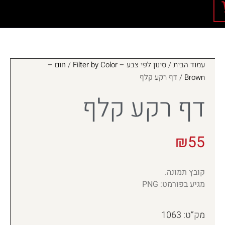
עמוד הבית
/
סינון לפי צבע – Filter by Color
/
חום –
Brown
/ דף רקע קלף
דף רקע קלף
₪
55
קובץ תמונה.
מגיע בפורמט: PNG
מק”ט: 1063