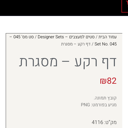
עמוד הבית
/
סטים למעצבים – Designer Sets
/
סט מס' 045 –
Set No. 045
/ דף רקע – מסגרת
דף רקע – מסגרת
₪
82
קובץ תמונה.
מגיע בפורמט: PNG
מק”ט: 4116