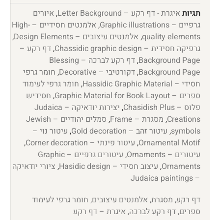
תגיות
איגרת - דף רקע – Letter Background
,
איורים
גרפיים – Graphic illustrations
,
אלמנטים חסידיים – High-
quality elements
,
אלמנטים עיצובים – Design Elements
,
גרפיקה חסידית – Chassidic graphic design
,
דף רקע –
Background Page
,
דף רקע לברכה – Blessing
Background Page
,
דקורטיבי – Decorative
,
חומר גרפי
חסידי – Hassidic Graphic Material
,
חומר גרפי לעימוד
ספרים – Graphic Material for Book Layout
,
חסידיש
פלוס – Chasidish Plus
,
יצירות יודאיקה – Judaica
Creations
,
מסגרת – Frame
,
סמלים יהודיים – Jewish
symbols
,
עיטור זהב – Gold decoration
,
עיטור נוי –
Ornamental Motif
,
עיטור פינתי – Corner decoration
,
עיטורים – Ornaments
,
עיטורים גרפיים – Graphic
Ornaments
,
עיצוב חסידי – Hasidic design
,
ציורי יודאיקה
– Judaica paintings
דף רקע, מסגרת, אלמנטים עיצובים, חומר גרפי לעימוד
ספרים, דף רקע לברכה, איגרת – דף רקע